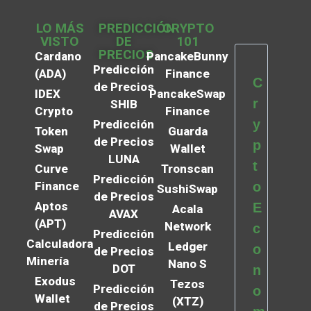
LO MÁS
PREDICCIÓN
CRYPTO
VISTO
DE
101
PRECIOS
Cardano
PancakeBunny
Predicción
(ADA)
Finance
C
de Precios
IDEX
PancakeSwap
r
SHIB
Crypto
Finance
y
Predicción
Token
Guarda
de Precios
p
Swap
Wallet
LUNA
t
Curve
Tronscan
Predicción
Finance
o
SushiSwap
de Precios
Aptos
E
Acala
AVAX
(APT)
Network
c
Predicción
Calculadora
Ledger
o
de Precios
Minería
Nano S
DOT
n
Exodus
Tezos
Predicción
o
Wallet
(XTZ)
de Precios