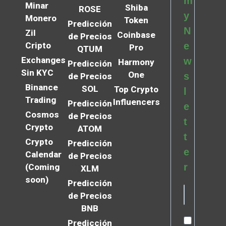
m
Minar
Shiba
ROSE
y
Monero
Token
Predicción
N
Zil
Coinbase
de Precios
Cripto
e
Pro
QTUM
Exchanges
w
Harmony
Predicción
Sin KYC
One
s
de Precios
Binance
SOL
Top Crypto
l
Trading
Influencers
Predicción
e
Cosmos
de Precios
t
Crypto
ATOM
t
Crypto
Predicción
e
Calendar
de Precios
r
(Coming
XLM
soon)
Predicción
de Precios
BNB
Predicción