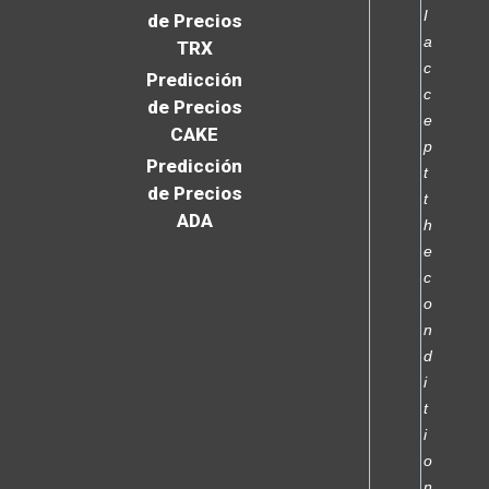
I
de Precios
a
TRX
c
Predicción
c
de Precios
e
CAKE
p
Predicción
t
de Precios
t
ADA
h
e
c
o
n
d
i
t
i
o
n