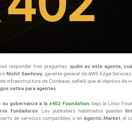
mos responder tres preguntas:
quién es este agente, cuá
aró
Nishit Sawhney
, gerente general de AWS Edge Services.
 de infraestructura de Coinbase, señaló que el objetivo de 
agos nativa para agentes
.
ó su gobernanza a la
x402 Foundation
, bajo la Linux Fou
ros fundadores
. Los publishers habilitados pueden
lis
abierto de servicios compatibles, o en
Agentic.Market
, el 