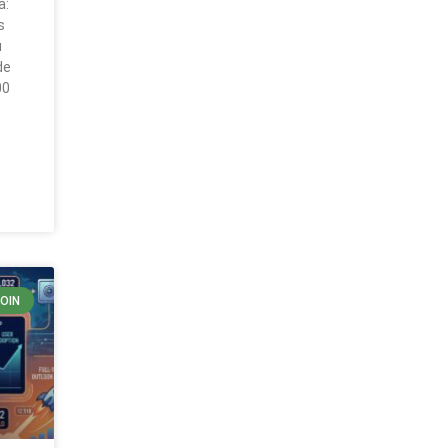
a:
s
u
de
00
COIN