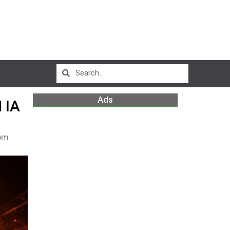
Ads
 IA
pm