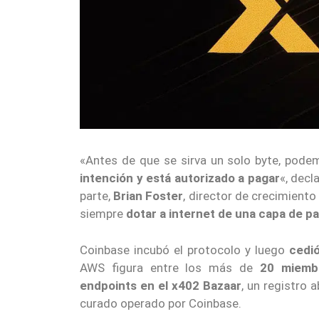
«Antes de que se sirva un solo byte, pode
intención y está autorizado a pagar
«, decl
parte,
Brian Foster
, director de crecimiento
siempre
dotar a internet de una capa de p
Coinbase incubó el protocolo y luego
cedi
AWS figura entre los más de
20 miemb
endpoints en el x402 Bazaar
, un registro 
curado operado por Coinbase.