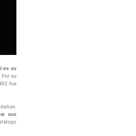
l es su
 Por su
x402 fue
ndation.
tar sus
catálogo