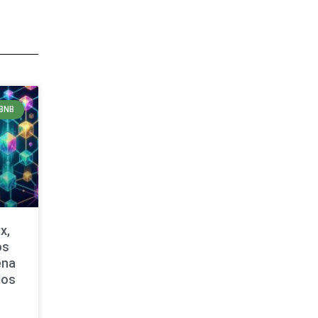
BNB
x,
os
ena
dos