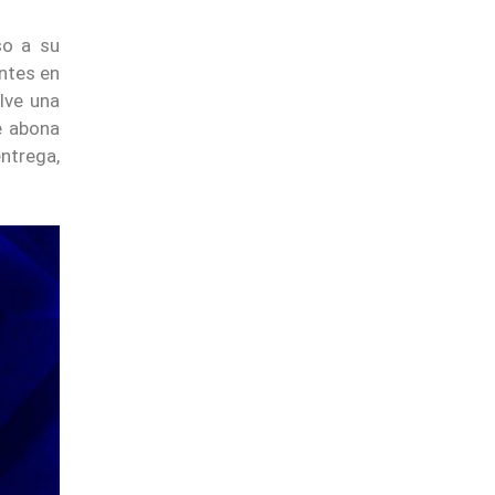
so a su
entes en
lve una
e abona
entrega,