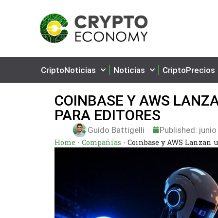
CriptoNoticias
Noticias
CriptoPrecios
COINBASE Y AWS LANZA
PARA EDITORES
Guido Battigelli
Published:
junio
Home
-
Compañías
-
Coinbase y AWS Lanzan un