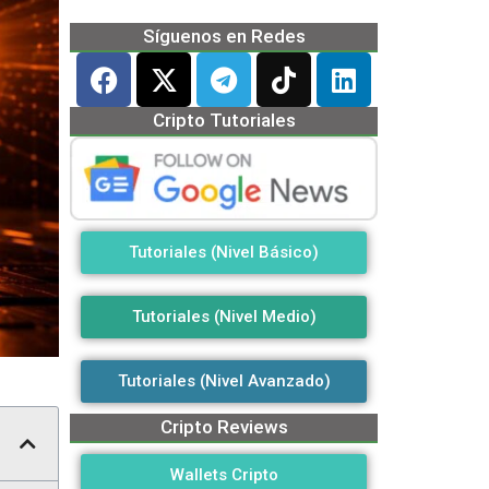
Síguenos en Redes
Cripto Tutoriales
Tutoriales (Nivel Básico)
Tutoriales (Nivel Medio)
Tutoriales (Nivel Avanzado)
Cripto Reviews
Wallets Cripto