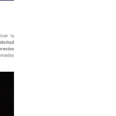
ivar la
olicitud
precios
llamadas