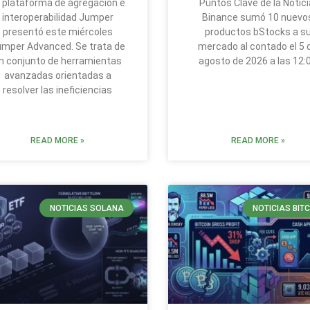
 plataforma de agregación e
Puntos Clave de la Notici
interoperabilidad Jumper
Binance sumó 10 nuevo
presentó este miércoles
productos bStocks a s
mper Advanced. Se trata de
mercado al contado el 5 
n conjunto de herramientas
agosto de 2026 a las 12:
avanzadas orientadas a
resolver las ineficiencias
READ MORE »
READ MORE »
NOTICIAS SOLANA
NOTICIAS BIT