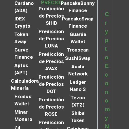
PRECIOS
Cardano
PancakeBunny
Predicción
(ADA)
Finance
C
de Precios
IDEX
PancakeSwap
r
SHIB
Crypto
Finance
y
Predicción
Token
Guarda
de Precios
p
Swap
Wallet
LUNA
t
Curve
Tronscan
Predicción
Finance
o
SushiSwap
de Precios
Aptos
E
Acala
AVAX
(APT)
Network
c
Predicción
Calculadora
Ledger
o
de Precios
Minería
Nano S
DOT
n
Exodus
Tezos
Predicción
o
Wallet
(XTZ)
de Precios
m
Minar
Shiba
ROSE
y
Monero
Token
Predicción
N
Zil
Coinbase