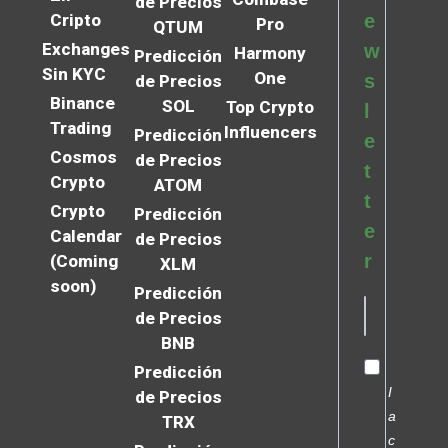
de Precios
Cripto
e
Pro
QTUM
Exchanges
w
Harmony
Predicción
Sin KYC
One
s
de Precios
Binance
SOL
Top Crypto
l
Trading
Influencers
Predicción
e
Cosmos
de Precios
t
Crypto
ATOM
t
Crypto
Predicción
e
Calendar
de Precios
r
(Coming
XLM
soon)
Predicción
de Precios
BNB
Predicción
I
de Precios
a
TRX
c