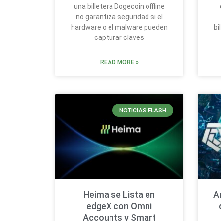
una billetera Dogecoin offline
no garantiza seguridad si el
hardware o el malware pueden
bi
capturar claves
READ MORE »
NOTICIAS FLASH
Heima se Lista en
A
edgeX con Omni
Accounts y Smart