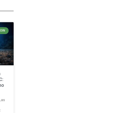
COIN
n
C:
mo
 Las
C