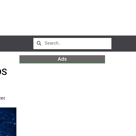
Ads
OS
cer