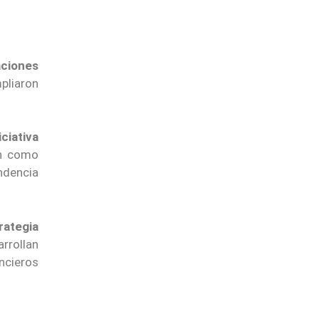
aciones
pliaron
ciativa
ón como
ndencia
rategia
rrollan
ncieros