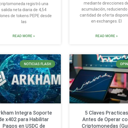
mediante direcciones d
criptomoneda registró una
acumulación, reduciendo 
salida neta diaria de 4,54
cantidad de oferta disponi
llones de tokens PEPE desde
en exchanges. El
las
READ MORE »
READ MORE »
NOTICIAS FLASH
OPIN
rkham Integra Soporte
5 Claves Practica
de x402 para Habilitar
Antes de Operar c
Pagos en USDC de
Criptomonedas (Gu