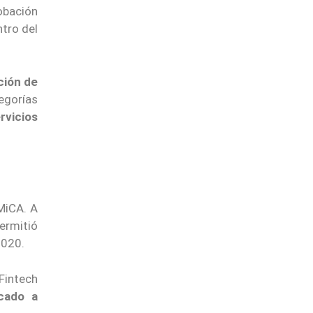
obación
tro del
ción de
egorías
rvicios
MiCA. A
permitió
020.
 Fintech
cado a