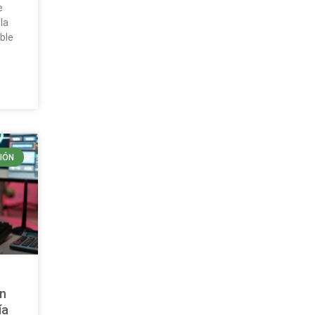
e
la
ble
IÓN
s
on
ía