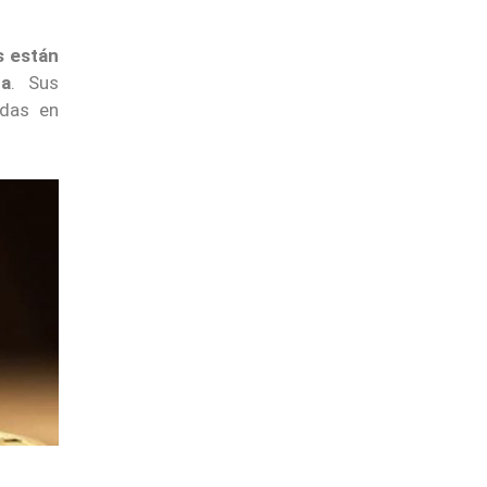
s están
pa
. Sus
adas en