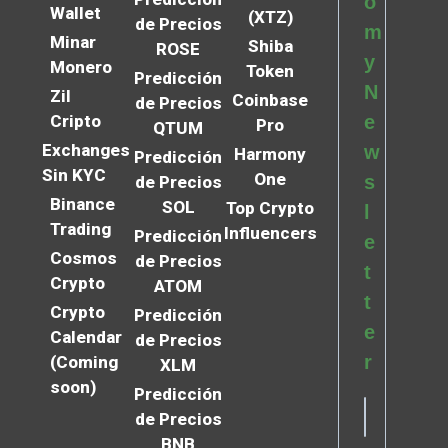
o
Wallet
(XTZ)
de Precios
m
Minar
Shiba
ROSE
y
Monero
Token
Predicción
N
Zil
Coinbase
de Precios
Cripto
e
Pro
QTUM
Exchanges
w
Harmony
Predicción
Sin KYC
One
s
de Precios
Binance
SOL
Top Crypto
l
Trading
Influencers
Predicción
e
Cosmos
de Precios
t
Crypto
ATOM
t
Crypto
Predicción
e
Calendar
de Precios
r
(Coming
XLM
soon)
Predicción
de Precios
BNB