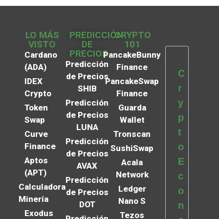
LO MÁS
PREDICCIÓN
CRYPTO
VISTO
DE
101
PRECIOS
Cardano
PancakeBunny
Predicción
(ADA)
Finance
C
de Precios
IDEX
PancakeSwap
r
SHIB
Crypto
Finance
y
Predicción
Token
Guarda
de Precios
p
Swap
Wallet
LUNA
t
Curve
Tronscan
Predicción
Finance
o
SushiSwap
de Precios
Aptos
E
Acala
AVAX
(APT)
Network
c
Predicción
Calculadora
Ledger
o
de Precios
Minería
Nano S
DOT
n
Exodus
Tezos
Predicción