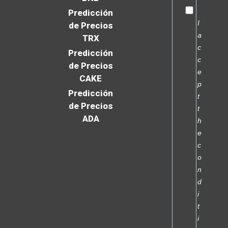
Predicción
I
de Precios
a
TRX
c
Predicción
c
de Precios
e
CAKE
p
Predicción
t
de Precios
t
ADA
h
e
c
o
n
d
i
t
i