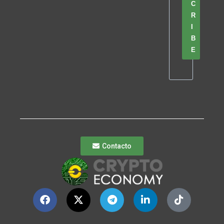
C
R
I
B
E
Contacto