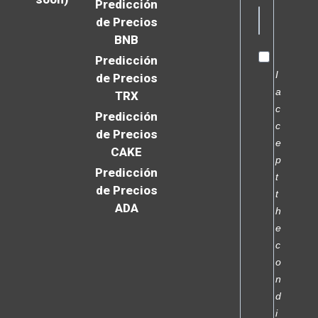
Predicción
de Precios
BNB
Predicción
I
de Precios
a
TRX
c
Predicción
c
de Precios
e
CAKE
p
Predicción
t
de Precios
t
ADA
h
e
c
o
n
d
i