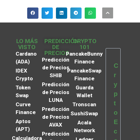
LO MÁS
PREDICCIÓN
CRYPTO
VISTO
DE
101
PRECIOS
Cardano
PancakeBunny
Predicción
(ADA)
Finance
C
de Precios
IDEX
PancakeSwap
r
SHIB
Crypto
Finance
y
Predicción
Token
Guarda
de Precios
p
Swap
Wallet
LUNA
t
Curve
Tronscan
Predicción
Finance
o
SushiSwap
de Precios
Aptos
E
Acala
AVAX
(APT)
Network
c
Predicción
Calculadora
Ledger