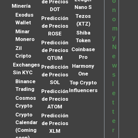
o
de Precios
Minería
Nano S
DOT
n
Exodus
Tezos
Predicción
o
Wallet
(XTZ)
de Precios
m
Minar
Shiba
ROSE
y
Monero
Token
Predicción
N
Zil
Coinbase
de Precios
Cripto
e
Pro
QTUM
Exchanges
w
Harmony
Predicción
Sin KYC
One
s
de Precios
Binance
SOL
Top Crypto
l
Trading
Influencers
Predicción
e
Cosmos
de Precios
t
Crypto
ATOM
t
Crypto
Predicción
e
Calendar
de Precios
r
(Coming
XLM
soon)