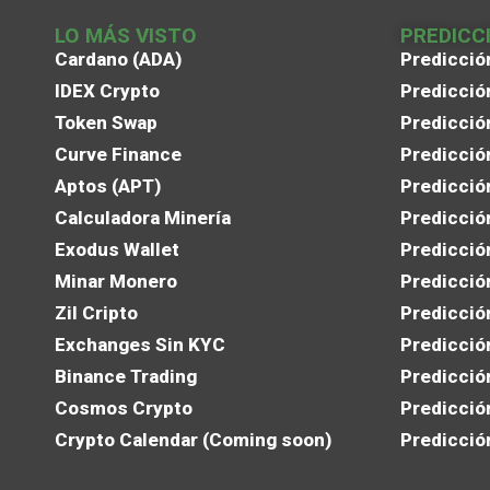
LO MÁS VISTO
PREDICC
Cardano (ADA)
Predicció
IDEX Crypto
Predicció
Token Swap
Predicció
Curve Finance
Predicció
Aptos (APT)
Predicció
Calculadora Minería
Predicció
Exodus Wallet
Predicció
Minar Monero
Predicció
Zil Cripto
Predicció
Exchanges Sin KYC
Predicció
Binance Trading
Predicció
Cosmos Crypto
Predicció
Crypto Calendar (Coming soon)
Predicció