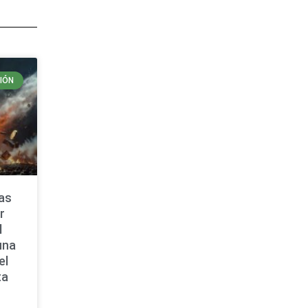
IÓN
las
r
l
una
el
ta