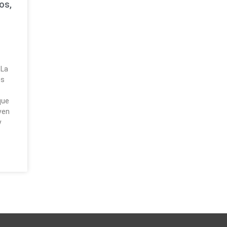
os,
 La
ns
que
yen
y