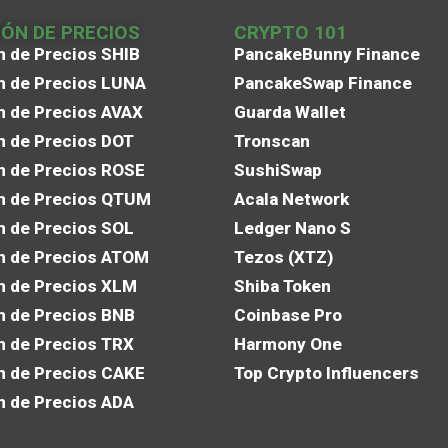
IÓN DE PRECIOS
CRYPTO 101
n de Precios SHIB
PancakeBunny Finance
n de Precios LUNA
PancakeSwap Finance
n de Precios AVAX
Guarda Wallet
n de Precios DOT
Tronscan
n de Precios ROSE
SushiSwap
n de Precios QTUM
Acala Network
n de Precios SOL
Ledger Nano S
n de Precios ATOM
Tezos (XTZ)
n de Precios XLM
Shiba Token
n de Precios BNB
Coinbase Pro
n de Precios TRX
Harmony One
n de Precios CAKE
Top Crypto Influencers
n de Precios ADA