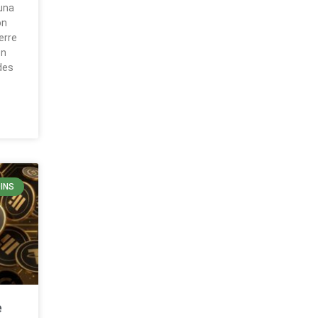
una
ón
erre
ón
des
INS
e