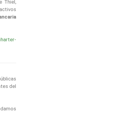
 Thiel,
activos
ancaria
harter-
úblicas
ntes del
endamos