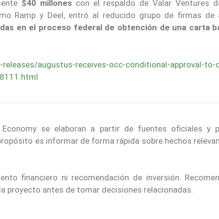
mente
$40 millones
con el respaldo de Valar Ventures de
o Ramp y Deel, entró al reducido grupo de firmas de 
das en el proceso federal de obtención de una carta b
eleases/augustus-receives-occ-conditional-approval-to-c
68111.html
 Economy se elaboran a partir de fuentes oficiales y p
 propósito es informar de forma rápida sobre hechos releva
iento financiero ni recomendación de inversión. Recom
ada proyecto antes de tomar decisiones relacionadas.