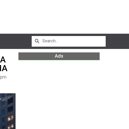
Ads
LA
IA
 pm