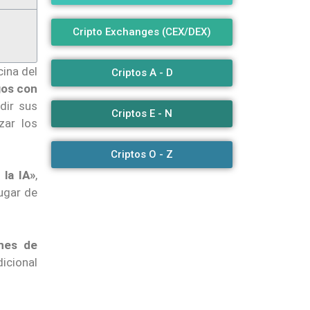
Cripto Exchanges (CEX/DEX)
cina del
Criptos A - D
gos con
dir sus
Criptos E - N
zar los
Criptos O - Z
 la IA»
,
ugar de
ones de
dicional