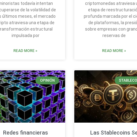
minoristas todavía intentan
criptomonedas atraviesa 
cuperarse de la volatilidad de
etapa de reestructuraci
s últimos meses, el mercado
profunda marcada por el ci
ripto atraviesa una etapa de
de plataformas, la presi
transformación estructural
sobre empresas con gran
impulsada por
reservas de
READ MORE »
READ MORE »
OPINIÓN
STABLECO
Redes financieras
Las Stablecoins S