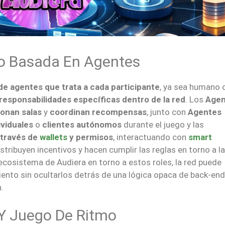
lo Basada En Agentes
de agentes que trata a cada participante
, ya sea humano 
responsabilidades específicas dentro de la red
. Los
Agen
ionan salas
y
coordinan recompensas
, junto con
Agentes
ividuales
o
clientes autónomos
durante el juego y las
 través de
wallets
y permisos
, interactuando con
smart
distribuyen incentivos y hacen cumplir las reglas en torno a la
l ecosistema de Audiera en torno a estos roles, la red puede
ento sin ocultarlos detrás de una lógica opaca de back-end
.
 Y Juego De Ritmo