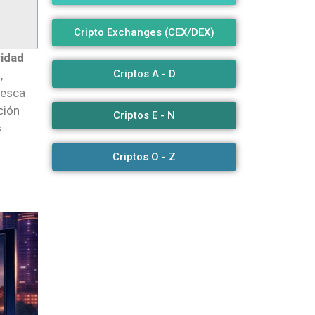
Cripto Exchanges (CEX/DEX)
vidad
Criptos A - D
,
resca
ción
Criptos E - N
s
Criptos O - Z