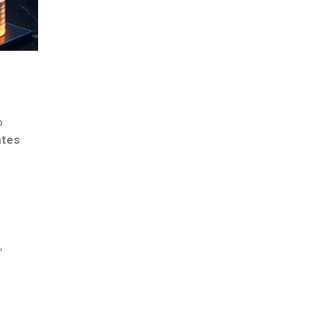
o
tes
,