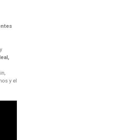
entes
y
eal,
in,
os y el