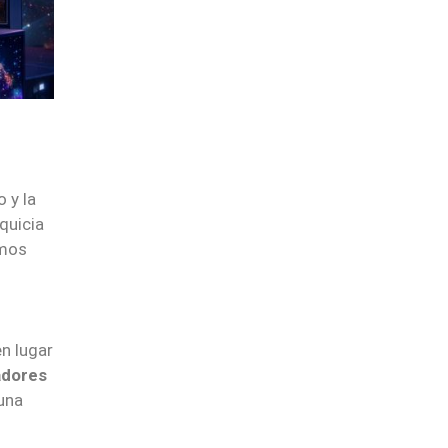
 y la
nquicia
omos
n lugar
adores
 una