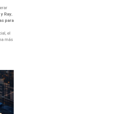
erar
 y Ray
,
as para
al, el
ama más