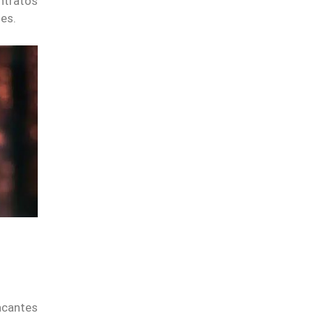
ntratos
nes.
acantes