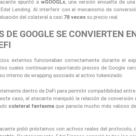
atacante apuntó a
wGOOGLx
, una versión envuelta de una
 Edel Lending. Al interferir con el mecanismo de conversió
luación del colateral a casi
78 veces
su precio real.
 DE GOOGLE SE CONVIERTEN E
EFI
cios externos funcionaban correctamente durante el expl
, los cuales continuaron reportando precios de Google cer
eso interno de wrapping asociado al activo tokenizado.
ntemente dentro de DeFi para permitir compatibilidad entr
este caso, el atacante manipuló la relación de conversión 
ando
colateral fantasma
que parecía mucho más valioso de
 atacante pidió préstamos con activos reales del protocolo,