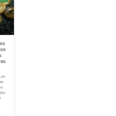
uos
dos
s
vas
 Los
an
os
ales
0