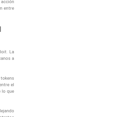
 acción
n entre
N
oit. La
canos a
e tokens
entre el
 lo que
 dejando