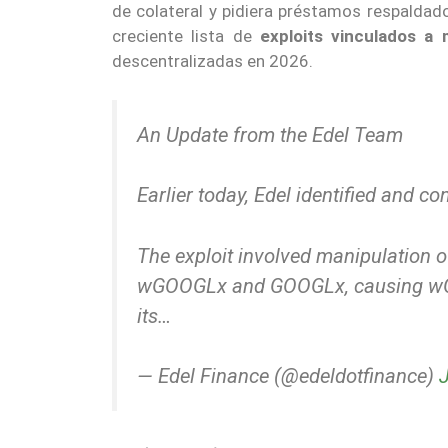
de colateral y pidiera préstamos respaldado
creciente lista de
exploits vinculados a
descentralizadas en 2026.
An Update from the Edel Team
Earlier today, Edel identified and co
The exploit involved manipulation 
wGOOGLx and GOOGLx, causing wGOO
its…
— Edel Finance (@edeldotfinance)
J