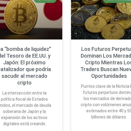
a “bomba de liquidez”
Los Futuros Perpet
del Tesoro de EE.UU. y
Dominan Los Merca
Japón: El próximo
Cripto Mientras Lo
catalizador que podría
Traders Buscan Nue
sacudir al mercado
Oportunidades
cripto
Puntos clave de la Noticia
futuros perpetuos domin
La intersección entre la
los mercados de derivad
política fiscal de Estados
cripto con volúmenes anu
nidos, el mercado de deuda
estimados entre 40 y 5
soberana de Japón y la
billones de dólares.
expansión de los activos
digitales está creando