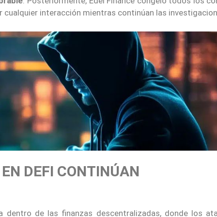
brable
. Posteriormente, Edel Finance congeló todos los co
ar cualquier interacción mientras continúan las investigacio
 EN DEFI CONTINÚAN
a dentro de las finanzas descentralizadas, donde los at