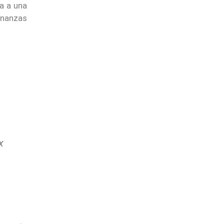
ma a una
inanzas
x