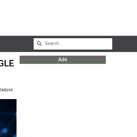
Ads
GLE
stamos