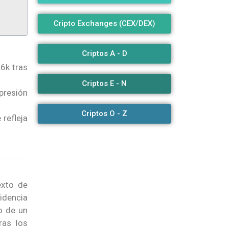
Cripto Exchanges (CEX/DEX)
Criptos A - D
06k tras
Criptos E - N
 presión
Criptos O - Z
e refleja
xto de
videncia
o de un
ras los