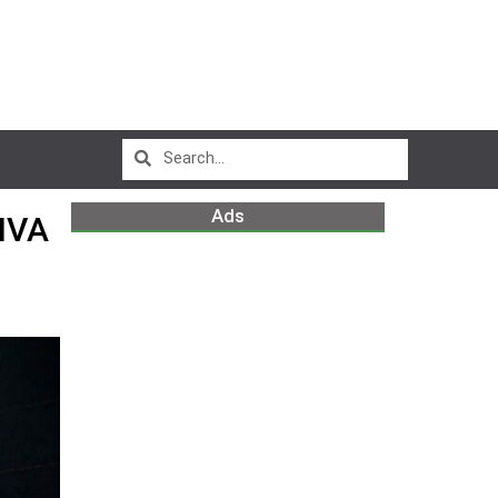
Ads
IVA