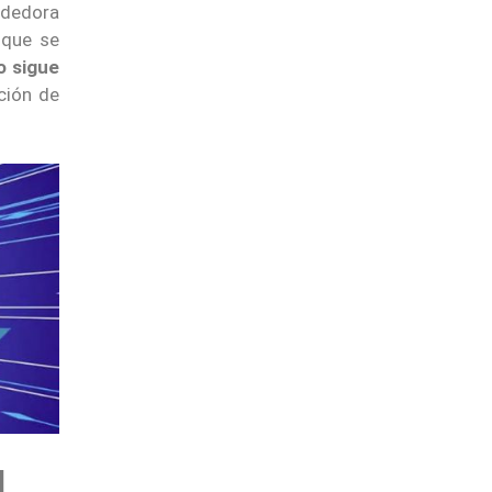
endedora
nque se
o sigue
ación de
N