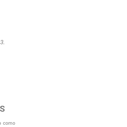
3.
ES
do como