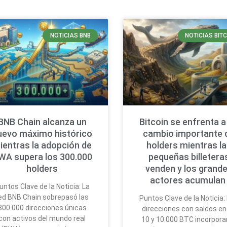
NOTICIAS BNB
NOTICIAS BIT
BNB Chain alcanza un
Bitcoin se enfrenta a
uevo máximo histórico
cambio importante 
ientras la adopción de
holders mientras l
WA supera los 300.000
pequeñas billetera
holders
venden y los grand
actores acumula
untos Clave de la Noticia: La
ed BNB Chain sobrepasó las
Puntos Clave de la Noticia:
300.000 direcciones únicas
direcciones con saldos en
con activos del mundo real
10 y 10.000 BTC incorpora