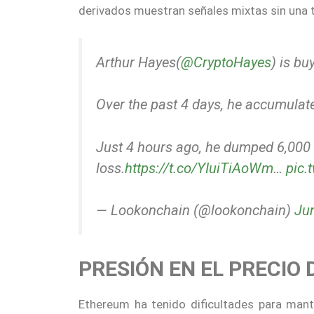
derivados muestran señales mixtas sin una t
Arthur Hayes(
@CryptoHayes
) is bu
Over the past 4 days, he accumulat
Just 4 hours ago, he dumped 6,000
loss.
https://t.co/YIuiTiAoWm
…
pic.
— Lookonchain (@lookonchain)
Ju
PRESIÓN EN EL PRECIO
Ethereum ha tenido dificultades para ma