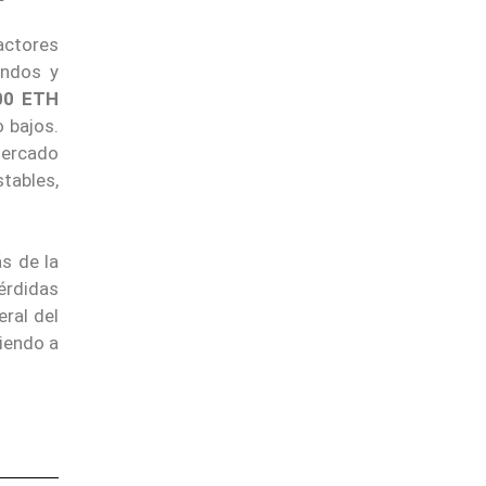
actores
ondos y
00 ETH
 bajos.
mercado
tables,
s de la
érdidas
eral del
iendo a