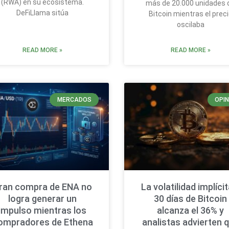
(RWA) en su ecosistema.
más de 20.000 unidades 
DeFiLlama sitúa
Bitcoin mientras el prec
oscilaba
READ MORE »
READ MORE »
MERCADOS
OPIN
ran compra de ENA no
La volatilidad implícit
logra generar un
30 días de Bitcoin
impulso mientras los
alcanza el 36% y
ompradores de Ethena
analistas advierten 