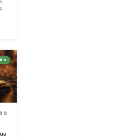
de
io
IÓN
a a
que