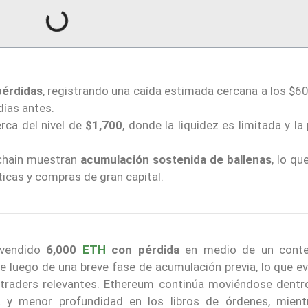
pérdidas
, registrando una caída estimada cercana a los $6
ías antes.
rca del nivel de
$1,700
, donde la liquidez es limitada y la
-chain muestran
acumulación sostenida de ballenas
, lo qu
icas y compras de gran capital.
 vendido
6,000
ETH
con pérdida
en medio de un conte
e luego de una breve fase de acumulación previa, lo que e
 traders relevantes. Ethereum continúa moviéndose dentr
a y menor profundidad en los libros de órdenes, mient