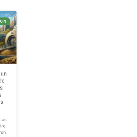
COIN
 un
de
as
s
es
n
 Las
tre
ron