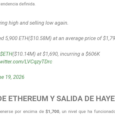
endencia definida.
ying high and selling low again.
ed 5,900 ETH($10.58M) at an average price of $1,79
$ETH
($10.14M) at $1,690, incurring a $606K
twitter.com/LVCqzyTDrc
ne 19, 2026
 DE ETHEREUM Y SALIDA DE HAY
ntenerse por encima de
$1,700
, un nivel que ha funciona