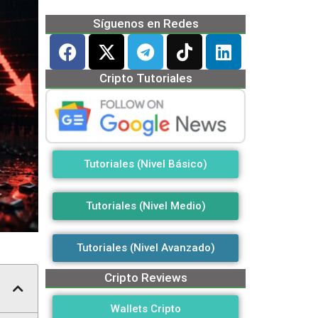
Síguenos en Redes
Cripto Tutoriales
Tutoriales (Nivel Básico)
Tutoriales (Nivel Medio)
Tutoriales (Nivel Avanzado)
Cripto Reviews
Wallets Cripto