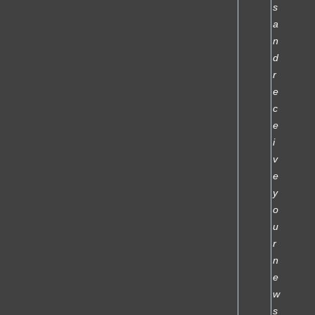
s
a
n
d
r
e
c
e
i
v
e
y
o
u
r
n
e
w
s