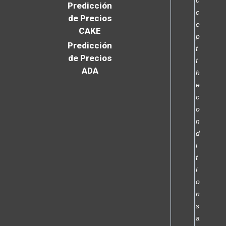
Predicción
c
de Precios
e
CAKE
p
Predicción
t
de Precios
t
ADA
h
e
c
o
n
d
i
t
i
o
n
s
a