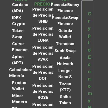
PRECIOS
Cardano
PancakeBunny
Predicción
(ADA)
Finance
C
de Precios
IDEX
PancakeSwap
r
SHIB
Crypto
Finance
y
Predicción
Token
Guarda
de Precios
p
Swap
Wallet
LUNA
t
Curve
Tronscan
Predicción
Finance
o
SushiSwap
de Precios
Aptos
E
Acala
AVAX
(APT)
Network
c
Predicción
Calculadora
Ledger
o
de Precios
Minería
Nano S
DOT
n
Exodus
Tezos
Predicción
o
Wallet
(XTZ)
de Precios
m
Minar
Shiba
ROSE
y
Monero
Token
Predicción
N