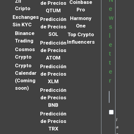
Zil
Coinbase
de Precios
Cripto
e
Pro
QTUM
Exchanges
w
Harmony
Predicción
Sin KYC
One
s
de Precios
Binance
SOL
Top Crypto
l
Trading
Influencers
Predicción
e
Cosmos
de Precios
t
Crypto
ATOM
t
Crypto
Predicción
e
Calendar
de Precios
r
(Coming
XLM
soon)
Predicción
de Precios
BNB
Predicción
I
de Precios
a
TRX
c