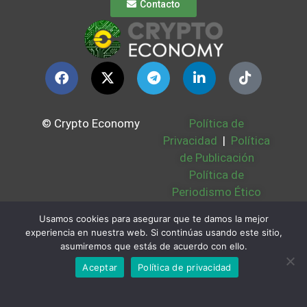
Contacto
© Crypto Economy
Política de
Privacidad
|
Política
de Publicación
Política de
Periodismo Ético
Política Cookies
|
Usamos cookies para asegurar que te damos la mejor
Bases Legales
|
experiencia en nuestra web. Si continúas usando este sitio,
Partners
|
Sobre
asumiremos que estás de acuerdo con ello.
Nosotros
Aceptar
Política de privacidad