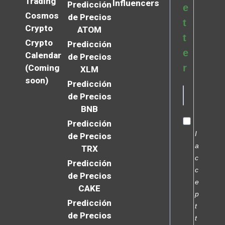
Trading
Influencers
Predicción
e
Cosmos
de Precios
t
Crypto
ATOM
t
Crypto
Predicción
e
Calendar
de Precios
r
(Coming
XLM
soon)
Predicción
de Precios
BNB
Predicción
I
de Precios
a
TRX
c
Predicción
c
de Precios
e
CAKE
p
Predicción
t
de Precios
t