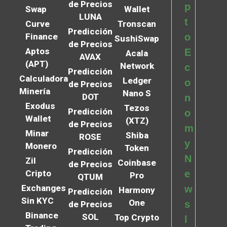
de Precios
p
Swap
Wallet
LUNA
t
Curve
Tronscan
Predicción
Finance
o
SushiSwap
de Precios
Aptos
E
Acala
AVAX
(APT)
Network
c
Predicción
Calculadora
Ledger
o
de Precios
Minería
Nano S
DOT
n
Exodus
Tezos
Predicción
o
Wallet
(XTZ)
de Precios
m
Minar
Shiba
ROSE
y
Monero
Token
Predicción
N
Zil
Coinbase
de Precios
Cripto
e
Pro
QTUM
Exchanges
w
Harmony
Predicción
Sin KYC
One
s
de Precios
Binance
SOL
Top Crypto
l