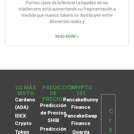
Puntos clave de la Noticia La liquidez de las
stablecoins está aumentando su fragmentación a
medida que nuevos tokens se distribuyen entre
diferentes redes y
READ MORE »
LO MÁS
PREDICCIÓN
CRYPTO
VISTO
DE
101
PRECIOS
Cardano
PancakeBunny
Predicción
(ADA)
Finance
C
de Precios
IDEX
PancakeSwap
r
SHIB
Crypto
Finance
y
Predicción
Token
Guarda