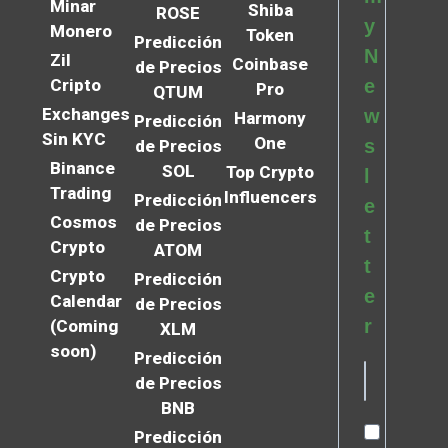
Minar
Shiba
ROSE
y
Monero
Token
Predicción
N
Zil
Coinbase
de Precios
Cripto
e
Pro
QTUM
Exchanges
w
Harmony
Predicción
Sin KYC
One
s
de Precios
Binance
SOL
Top Crypto
l
Trading
Influencers
Predicción
e
Cosmos
de Precios
t
Crypto
ATOM
t
Crypto
Predicción
e
Calendar
de Precios
r
(Coming
XLM
soon)
Predicción
de Precios
BNB
Predicción