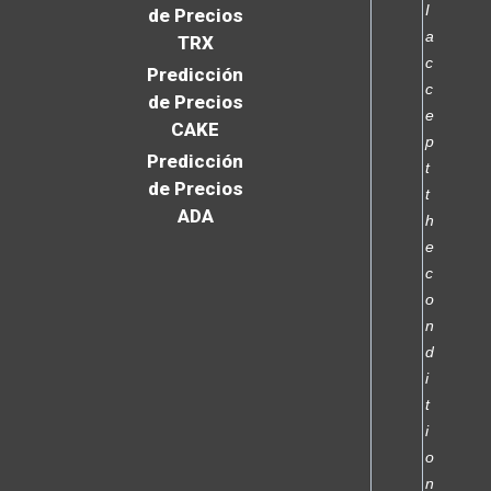
I
de Precios
a
TRX
c
Predicción
c
de Precios
e
CAKE
p
Predicción
t
de Precios
t
ADA
h
e
c
o
n
d
i
t
i
o
n