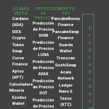
LO MÁS
PREDICCIÓN
CRYPTO
VISTO
DE
101
PRECIOS
Cardano
PancakeBunny
Predicción
(ADA)
Finance
C
de Precios
IDEX
PancakeSwap
r
SHIB
Crypto
Finance
y
Predicción
Token
Guarda
de Precios
p
Swap
Wallet
LUNA
t
Curve
Tronscan
Predicción
Finance
o
SushiSwap
de Precios
Aptos
E
Acala
AVAX
(APT)
Network
c
Predicción
Calculadora
Ledger
o
de Precios
Minería
Nano S
DOT
n
Exodus
Tezos
Predicción
o
Wallet
(XTZ)
de Precios
m