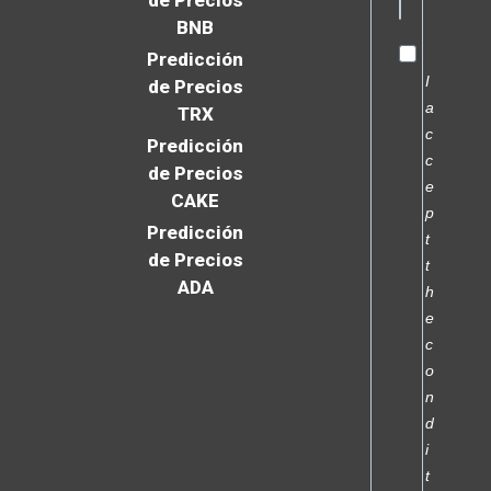
de Precios
BNB
Predicción
I
de Precios
a
TRX
c
Predicción
c
de Precios
e
CAKE
p
Predicción
t
de Precios
t
ADA
h
e
c
o
n
d
i
t