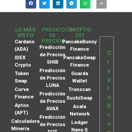
LO MÁS
PREDICCIÓN
CRYPTO
VISTO
DE
101
PRECIOS
Cardano
PancakeBunny
Predicción
(ADA)
Finance
C
de Precios
IDEX
PancakeSwap
r
SHIB
Crypto
Finance
y
Predicción
Token
Guarda
de Precios
p
Swap
Wallet
LUNA
t
Curve
Tronscan
Predicción
Finance
o
SushiSwap
de Precios
Aptos
E
Acala
AVAX
(APT)
Network
c
Predicción
Calculadora
Ledger
o
de Precios
Minería
Nano S
DOT