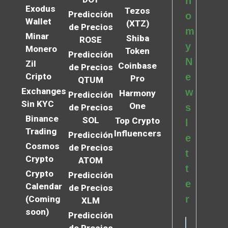
n
Exodus
Tezos
Predicción
o
Wallet
(XTZ)
de Precios
m
Minar
Shiba
ROSE
y
Monero
Token
Predicción
N
Zil
Coinbase
de Precios
Cripto
e
Pro
QTUM
Exchanges
w
Harmony
Predicción
Sin KYC
One
s
de Precios
Binance
SOL
Top Crypto
l
Trading
Influencers
Predicción
e
Cosmos
de Precios
t
Crypto
ATOM
t
Crypto
Predicción
e
Calendar
de Precios
r
(Coming
XLM
soon)
Predicción