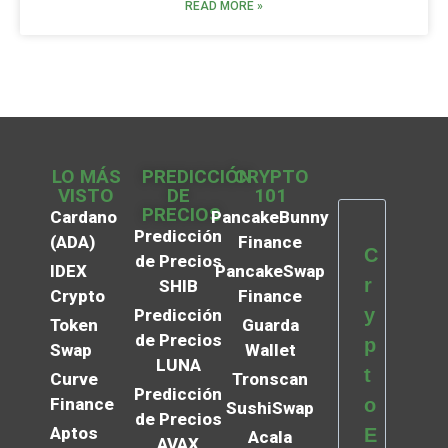
READ MORE »
LO MÁS
PREDICCIÓN
CRYPTO
VISTO
DE
101
PRECIOS
Cardano
PancakeBunny
Predicción
(ADA)
Finance
C
de Precios
IDEX
PancakeSwap
r
SHIB
Crypto
Finance
y
Predicción
Token
Guarda
de Precios
p
Swap
Wallet
LUNA
t
Curve
Tronscan
Predicción
Finance
o
SushiSwap
de Precios
Aptos
E
Acala
AVAX