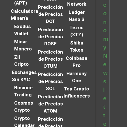
(APT)
Network
c
Predicción
Calculadora
Ledger
o
de Precios
Minería
Nano S
DOT
n
Exodus
Tezos
Predicción
o
Wallet
(XTZ)
de Precios
m
Minar
Shiba
ROSE
y
Monero
Token
Predicción
N
Zil
Coinbase
de Precios
Cripto
e
Pro
QTUM
Exchanges
w
Harmony
Predicción
Sin KYC
One
s
de Precios
Binance
SOL
Top Crypto
l
Trading
Influencers
Predicción
e
Cosmos
de Precios
t
Crypto
ATOM
t
Crypto
Predicción
e
Calendar
de Precios