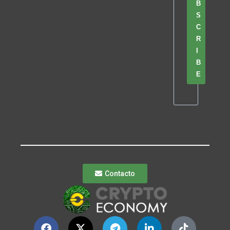
B
S
C
R
I
B
E
Contacto