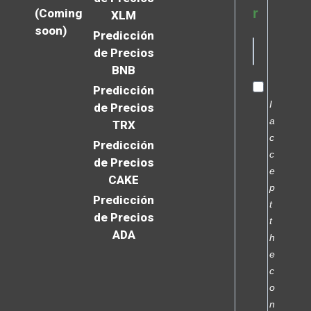
r
(Coming
XLM
soon)
Predicción
de Precios
BNB
Predicción
I
de Precios
a
TRX
c
Predicción
c
de Precios
e
CAKE
p
Predicción
t
de Precios
t
ADA
h
e
c
o
n