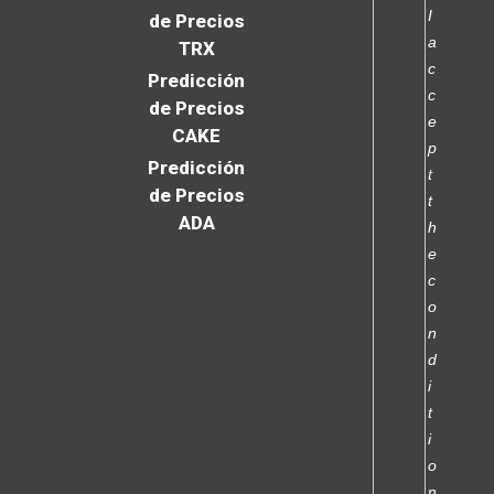
I
de Precios
a
TRX
c
Predicción
c
de Precios
e
CAKE
p
Predicción
t
de Precios
t
ADA
h
e
c
o
n
d
i
t
i
o
n