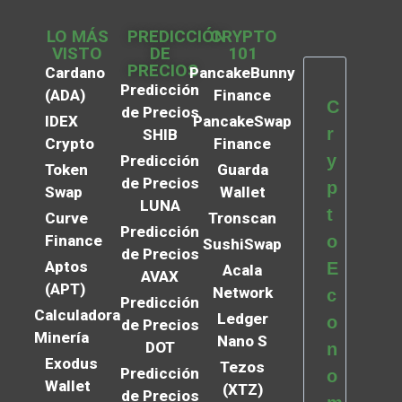
LO MÁS
PREDICCIÓN
CRYPTO
VISTO
DE
101
PRECIOS
Cardano
PancakeBunny
Predicción
(ADA)
Finance
C
de Precios
IDEX
PancakeSwap
r
SHIB
Crypto
Finance
y
Predicción
Token
Guarda
de Precios
p
Swap
Wallet
LUNA
t
Curve
Tronscan
Predicción
Finance
o
SushiSwap
de Precios
Aptos
E
Acala
AVAX
(APT)
Network
c
Predicción
Calculadora
Ledger
o
de Precios
Minería
Nano S
DOT
n
Exodus
Tezos
Predicción
o
Wallet
(XTZ)
de Precios