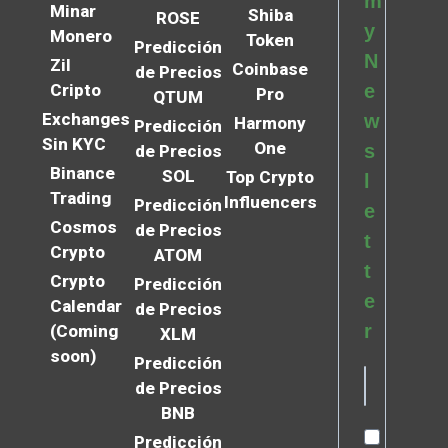
m
Minar
Shiba
ROSE
y
Monero
Token
Predicción
N
Zil
Coinbase
de Precios
Cripto
e
Pro
QTUM
Exchanges
w
Harmony
Predicción
Sin KYC
One
s
de Precios
Binance
SOL
Top Crypto
l
Trading
Influencers
Predicción
e
Cosmos
de Precios
t
Crypto
ATOM
t
Crypto
Predicción
e
Calendar
de Precios
r
(Coming
XLM
soon)
Predicción
de Precios
BNB
Predicción