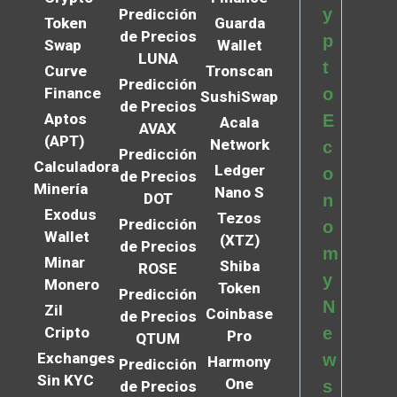
y
Predicción
Token
Guarda
de Precios
p
Swap
Wallet
LUNA
t
Curve
Tronscan
Predicción
Finance
o
SushiSwap
de Precios
Aptos
E
Acala
AVAX
(APT)
Network
c
Predicción
Calculadora
Ledger
o
de Precios
Minería
Nano S
DOT
n
Exodus
Tezos
Predicción
o
Wallet
(XTZ)
de Precios
m
Minar
Shiba
ROSE
y
Monero
Token
Predicción
N
Zil
Coinbase
de Precios
Cripto
e
Pro
QTUM
Exchanges
w
Harmony
Predicción
Sin KYC
One
s
de Precios