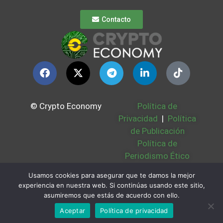
Contacto
© Crypto Economy
Política de
Privacidad
|
Política
de Publicación
Política de
Periodismo Ético
Política Cookies
|
Usamos cookies para asegurar que te damos la mejor
Bases Legales
|
experiencia en nuestra web. Si continúas usando este sitio,
Partners
|
Sobre
asumiremos que estás de acuerdo con ello.
Nosotros
Aceptar
Política de privacidad