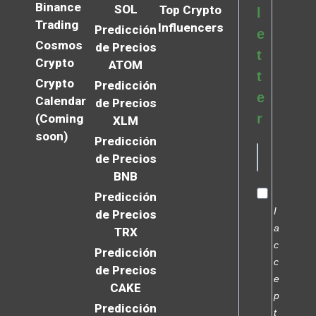
Binance
SOL
Top Crypto
l
Trading
Influencers
Predicción
e
Cosmos
de Precios
t
Crypto
ATOM
t
Crypto
Predicción
e
Calendar
de Precios
r
(Coming
XLM
soon)
Predicción
de Precios
BNB
Predicción
I
de Precios
a
TRX
c
Predicción
c
de Precios
e
CAKE
p
Predicción
t