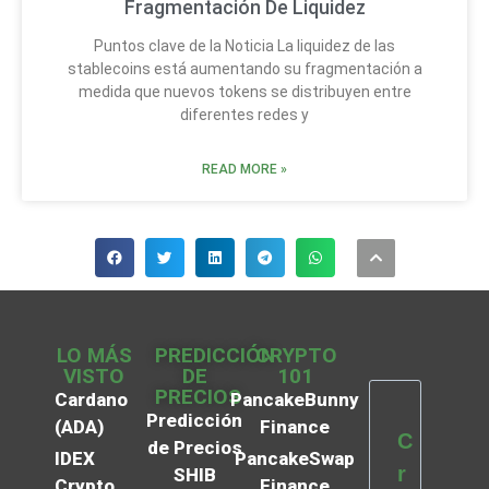
Fragmentación De Liquidez
Puntos clave de la Noticia La liquidez de las
stablecoins está aumentando su fragmentación a
medida que nuevos tokens se distribuyen entre
diferentes redes y
READ MORE »
LO MÁS
PREDICCIÓN
CRYPTO
VISTO
DE
101
PRECIOS
Cardano
PancakeBunny
Predicción
(ADA)
Finance
C
de Precios
IDEX
PancakeSwap
r
SHIB
Crypto
Finance