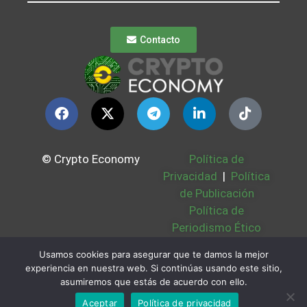
Contacto
© Crypto Economy
Política de
Privacidad
|
Política
de Publicación
Política de
Periodismo Ético
Política Cookies
|
Usamos cookies para asegurar que te damos la mejor
Bases Legales
|
experiencia en nuestra web. Si continúas usando este sitio,
Partners
|
Sobre
asumiremos que estás de acuerdo con ello.
Nosotros
Aceptar
Política de privacidad