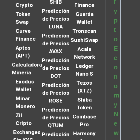
r
SHIB
Crypto
Finance
y
Predicción
Token
Guarda
de Precios
p
Swap
Wallet
LUNA
t
Curve
Tronscan
Predicción
Finance
o
SushiSwap
de Precios
Aptos
E
Acala
AVAX
(APT)
Network
c
Predicción
Calculadora
Ledger
o
de Precios
Minería
Nano S
DOT
n
Exodus
Tezos
Predicción
o
Wallet
(XTZ)
de Precios
m
Minar
Shiba
ROSE
y
Monero
Token
Predicción
N
Zil
Coinbase
de Precios
Cripto
e
Pro
QTUM
Exchanges
w
Harmony
Predicción