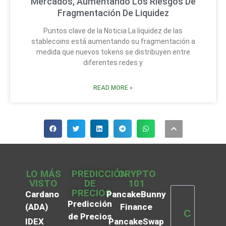
Mercados, Aumentando Los Riesgos De
Fragmentación De Liquidez
Puntos clave de la Noticia La liquidez de las
stablecoins está aumentando su fragmentación a
medida que nuevos tokens se distribuyen entre
diferentes redes y
READ MORE »
LO MÁS
PREDICCIÓN
CRYPTO
VISTO
DE
101
PRECIOS
Cardano
PancakeBunny
Predicción
(ADA)
Finance
C
de Precios
IDEX
PancakeSwap