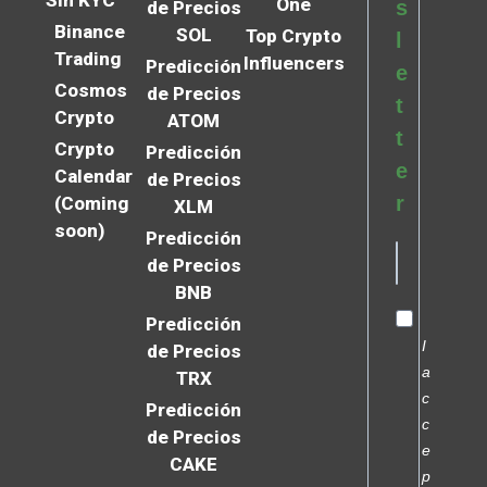
Sin KYC
One
s
de Precios
Binance
SOL
Top Crypto
l
Trading
Influencers
Predicción
e
Cosmos
de Precios
t
Crypto
ATOM
t
Crypto
Predicción
e
Calendar
de Precios
r
(Coming
XLM
soon)
Predicción
de Precios
BNB
Predicción
I
de Precios
a
TRX
c
Predicción
c
de Precios
e
CAKE
p