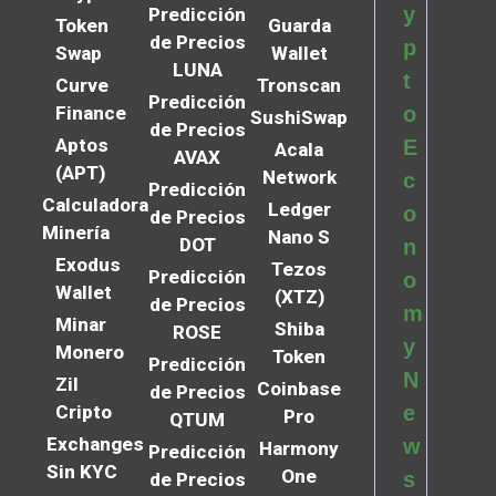
y
Predicción
Token
Guarda
de Precios
p
Swap
Wallet
LUNA
t
Curve
Tronscan
Predicción
Finance
o
SushiSwap
de Precios
Aptos
E
Acala
AVAX
(APT)
Network
c
Predicción
Calculadora
Ledger
o
de Precios
Minería
Nano S
DOT
n
Exodus
Tezos
Predicción
o
Wallet
(XTZ)
de Precios
m
Minar
Shiba
ROSE
y
Monero
Token
Predicción
N
Zil
Coinbase
de Precios
Cripto
e
Pro
QTUM
Exchanges
w
Harmony
Predicción
Sin KYC
One
s
de Precios