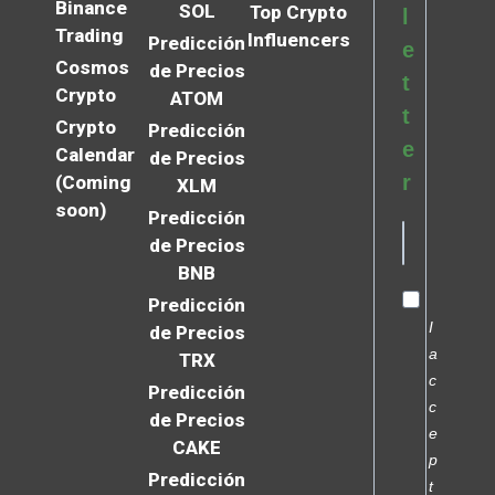
Binance
SOL
Top Crypto
l
Trading
Influencers
Predicción
e
Cosmos
de Precios
t
Crypto
ATOM
t
Crypto
Predicción
e
Calendar
de Precios
r
(Coming
XLM
soon)
Predicción
de Precios
BNB
Predicción
I
de Precios
a
TRX
c
Predicción
c
de Precios
e
CAKE
p
Predicción
t