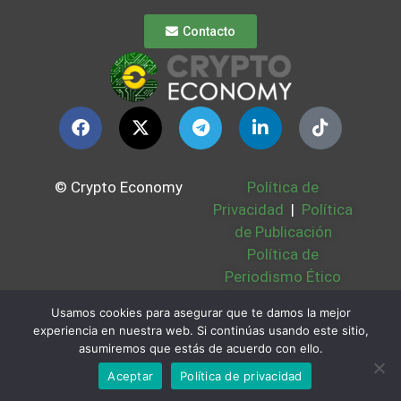
Contacto
© Crypto Economy
Política de
Privacidad
|
Política
de Publicación
Política de
Periodismo Ético
Política Cookies
|
Usamos cookies para asegurar que te damos la mejor
Bases Legales
|
experiencia en nuestra web. Si continúas usando este sitio,
Partners
|
Sobre
asumiremos que estás de acuerdo con ello.
Nosotros
Aceptar
Política de privacidad