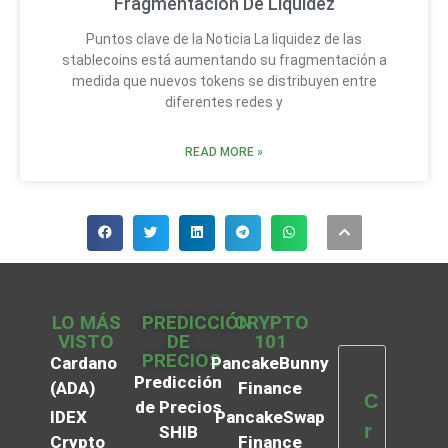
Fragmentación De Liquidez
Puntos clave de la Noticia La liquidez de las
stablecoins está aumentando su fragmentación a
medida que nuevos tokens se distribuyen entre
diferentes redes y
READ MORE »
LO MÁS
PREDICCIÓN
CRYPTO
VISTO
DE
101
PRECIOS
Cardano
PancakeBunny
Predicción
(ADA)
Finance
C
de Precios
IDEX
PancakeSwap
r
SHIB
Crypto
Finance