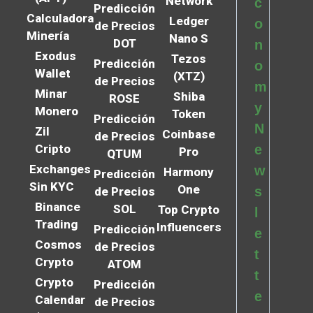
Network
c
Predicción
Calculadora
Ledger
o
de Precios
Minería
Nano S
DOT
n
Exodus
Tezos
Predicción
o
Wallet
(XTZ)
de Precios
m
Minar
Shiba
ROSE
y
Monero
Token
Predicción
N
Zil
Coinbase
de Precios
Cripto
e
Pro
QTUM
Exchanges
w
Harmony
Predicción
Sin KYC
One
s
de Precios
Binance
SOL
Top Crypto
l
Trading
Influencers
Predicción
e
Cosmos
de Precios
t
Crypto
ATOM
t
Crypto
Predicción
e
Calendar
de Precios