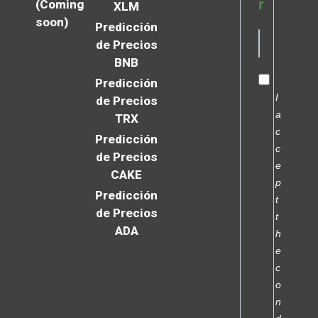
r
(Coming
XLM
soon)
Predicción
de Precios
BNB
Predicción
I
de Precios
a
TRX
c
Predicción
c
de Precios
e
CAKE
p
Predicción
t
de Precios
t
ADA
h
e
c
o
n