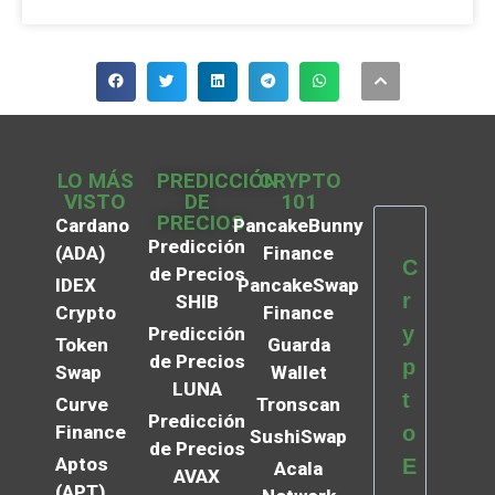
LO MÁS
PREDICCIÓN
CRYPTO
VISTO
DE
101
PRECIOS
Cardano
PancakeBunny
Predicción
(ADA)
Finance
C
de Precios
IDEX
PancakeSwap
r
SHIB
Crypto
Finance
y
Predicción
Token
Guarda
de Precios
p
Swap
Wallet
LUNA
t
Curve
Tronscan
Predicción
Finance
o
SushiSwap
de Precios
Aptos
E
Acala
AVAX
(APT)