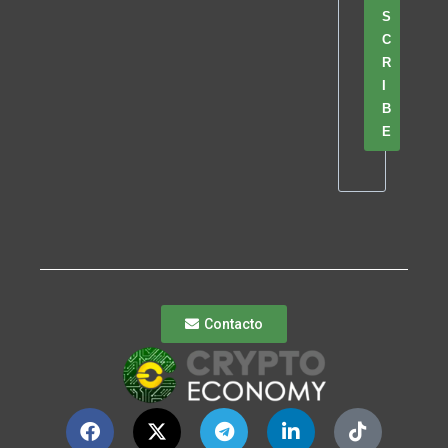
S
C
R
I
B
E
Contacto