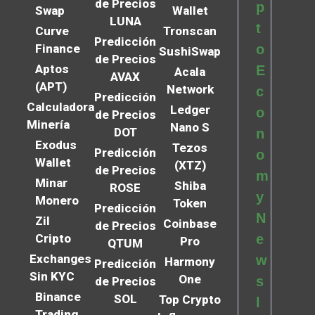
de Precios
p
Swap
Wallet
LUNA
t
Curve
Tronscan
Predicción
Finance
o
SushiSwap
de Precios
Aptos
E
Acala
AVAX
(APT)
Network
c
Predicción
Calculadora
Ledger
o
de Precios
Minería
Nano S
DOT
n
Exodus
Tezos
Predicción
o
Wallet
(XTZ)
de Precios
m
Minar
Shiba
ROSE
y
Monero
Token
Predicción
N
Zil
Coinbase
de Precios
Cripto
e
Pro
QTUM
Exchanges
w
Harmony
Predicción
Sin KYC
One
s
de Precios
Binance
SOL
Top Crypto
l
Trading