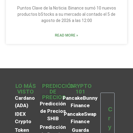
Puntos Clave de la Noticia: Binance sumó 10 nuevos
productos bStocks a su mercado al contado el 5 de
agosto de 2026 a las 12:00
READ MORE »
LO MÁS
PREDICCIÓN
CRYPTO
VISTO
DE
101
PRECIOS
Cardano
PancakeBunny
Predicción
(ADA)
Finance
C
de Precios
IDEX
PancakeSwap
r
SHIB
Crypto
Finance
y
Predicción
Token
Guarda