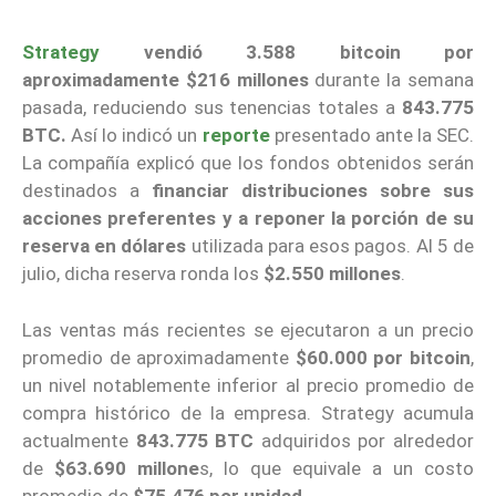
Strategy
vendió 3.588 bitcoin por
aproximadamente $216 millones
durante la semana
pasada, reduciendo sus tenencias totales a
843.775
BTC.
Así lo indicó un
reporte
presentado ante la SEC.
La compañía explicó que los fondos obtenidos serán
destinados a
financiar distribuciones sobre sus
acciones preferentes y a reponer la porción de su
reserva en dólares
utilizada para esos pagos. Al 5 de
julio, dicha reserva ronda los
$2.550 millones
.
Las ventas más recientes se ejecutaron a un precio
promedio de aproximadamente
$60.000 por bitcoin
,
un nivel notablemente inferior al precio promedio de
compra histórico de la empresa. Strategy acumula
actualmente
843.775 BTC
adquiridos por alrededor
de
$63.690 millone
s, lo que equivale a un costo
promedio de
$75.476 por unidad
.