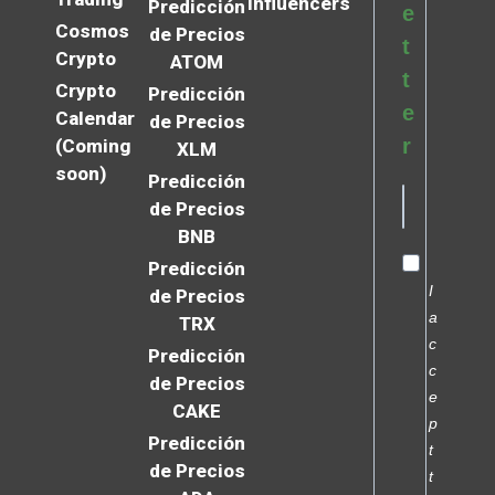
Influencers
Predicción
e
Cosmos
de Precios
t
Crypto
ATOM
t
Crypto
Predicción
e
Calendar
de Precios
r
(Coming
XLM
soon)
Predicción
de Precios
BNB
Predicción
I
de Precios
a
TRX
c
Predicción
c
de Precios
e
CAKE
p
Predicción
t
de Precios
t