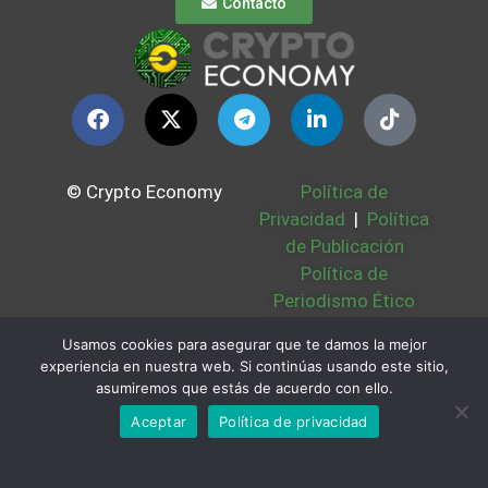
Contacto
© Crypto Economy
Política de
Privacidad
|
Política
de Publicación
Política de
Periodismo Ético
Política Cookies
|
Usamos cookies para asegurar que te damos la mejor
Bases Legales
|
experiencia en nuestra web. Si continúas usando este sitio,
Partners
|
Sobre
asumiremos que estás de acuerdo con ello.
Nosotros
Aceptar
Política de privacidad