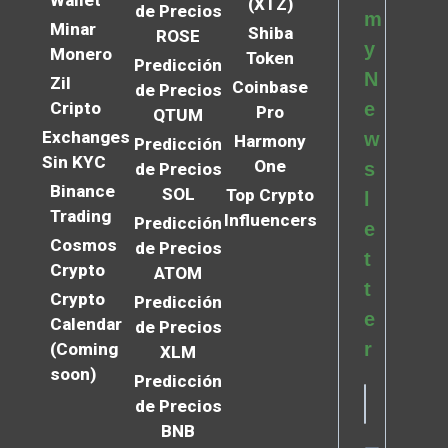
Wallet
(XTZ)
de Precios
m
Minar
Shiba
ROSE
y
Monero
Token
Predicción
N
Zil
Coinbase
de Precios
Cripto
e
Pro
QTUM
Exchanges
w
Harmony
Predicción
Sin KYC
One
s
de Precios
Binance
SOL
Top Crypto
l
Trading
Influencers
Predicción
e
Cosmos
de Precios
t
Crypto
ATOM
t
Crypto
Predicción
e
Calendar
de Precios
r
(Coming
XLM
soon)
Predicción
de Precios
BNB