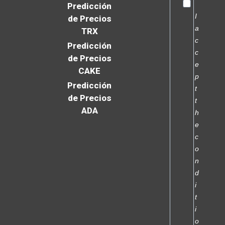
Predicción
I
de Precios
a
TRX
c
Predicción
c
de Precios
e
CAKE
p
Predicción
t
de Precios
t
ADA
h
e
c
o
n
d
i
t
i
o