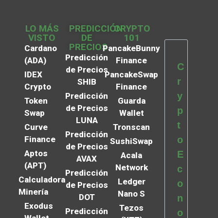
LO MÁS
PREDICCIÓN
CRYPTO
VISTO
DE
101
PRECIOS
Cardano
PancakeBunny
Predicción
(ADA)
Finance
C
de Precios
IDEX
PancakeSwap
r
SHIB
Crypto
Finance
y
Predicción
Token
Guarda
de Precios
p
Swap
Wallet
LUNA
t
Curve
Tronscan
Predicción
Finance
o
SushiSwap
de Precios
Aptos
E
Acala
AVAX
(APT)
Network
c
Predicción
Calculadora
Ledger
o
de Precios
Minería
Nano S
DOT
n
Exodus
Tezos
Predicción
o