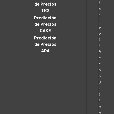
I
de Precios
a
TRX
c
Predicción
c
de Precios
e
CAKE
p
Predicción
t
de Precios
t
ADA
h
e
c
o
n
d
i
t
i
o
n