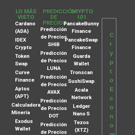
LO MÁS
PREDICCIÓN
CRYPTO
VISTO
DE
101
PRECIOS
Cardano
PancakeBunny
Predicción
(ADA)
Finance
C
de Precios
IDEX
PancakeSwap
r
SHIB
Crypto
Finance
y
Predicción
Token
Guarda
de Precios
p
Swap
Wallet
LUNA
t
Curve
Tronscan
Predicción
Finance
o
SushiSwap
de Precios
Aptos
E
Acala
AVAX
(APT)
Network
c
Predicción
Calculadora
Ledger
o
de Precios
Minería
Nano S
DOT
n
Exodus
Tezos
Predicción
o
Wallet
(XTZ)
de Precios
m