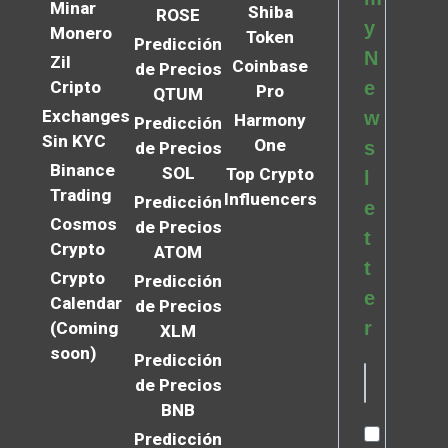
Minar
Shiba
ROSE
y
Monero
Token
Predicción
N
Zil
Coinbase
de Precios
Cripto
e
Pro
QTUM
Exchanges
w
Harmony
Predicción
Sin KYC
One
s
de Precios
Binance
SOL
Top Crypto
l
Trading
Influencers
Predicción
e
Cosmos
de Precios
t
Crypto
ATOM
t
Crypto
Predicción
e
Calendar
de Precios
r
(Coming
XLM
soon)
Predicción
de Precios
BNB
Predicción