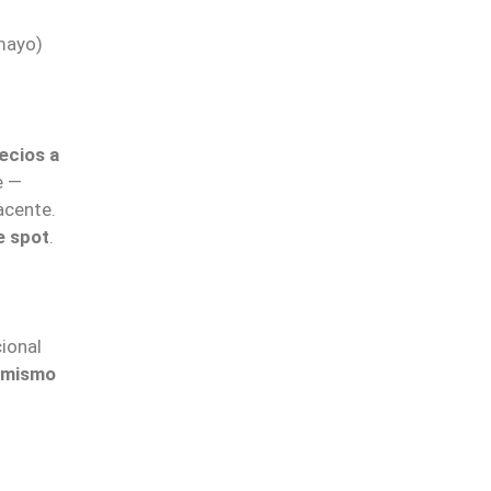
mayo)
ecios a
e —
acente.
e spot
.
ional
 mismo