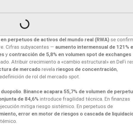
s en perpetuos de activos del mundo real (RWA)
se confir
re. Cifras subyacentes —
aumento intermensual de 121% 
es
y
contracción de 5,8% en volumen spot de exchanges
do. Atribuir crecimiento a «cambio estructural» en DeFi re
ctura de mercado
revela
riesgos de concentración
,
edefinición de rol del mercado spot.
 duopolio
.
Binance acapara 55,7% de volumen de perpet
onjunta de 84,6%
introduce fragilidad técnica. En finanzas
 ejecución mitiga riesgo sistémico. En perpetuos de
miento, error en motor de riesgos o cascada de liquidac
stémico.