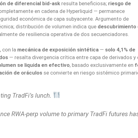
n de diferencial bid-ask
resulta beneficiosa;
riesgo de
 completamente en cadena de Hyperliquid — permanece
seguridad económica de capa subyacente. Argumento de
técnica; distribución de volumen indica que
descubrimiento
mente de resiliencia operativa de dos secuenciadores.
, con la
mecánica de exposición sintética
—
solo 4,1% de
ados
— resalta divergencia crítica entre capa de derivados y
lumen se liquida en efectivo
, basado exclusivamente en
f
ación de oráculos
se convierte en riesgo sistémico primari
ing TradFi’s lunch.
nance RWA-perp volume to primary TradFi futures ha