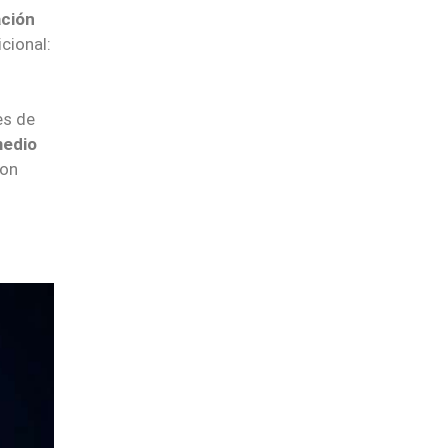
ación
cional:
es de
medio
con