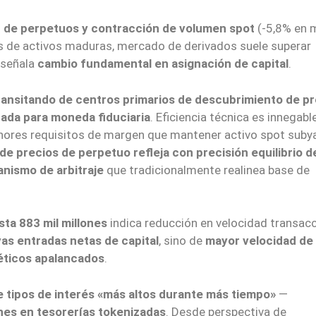
 de perpetuos y contracción de volumen spot
(-5,8% en 
es de activos maduras, mercado de derivados suele superar
 señala
cambio fundamental en asignación de capital
.
ansitando de centros primarios de descubrimiento de pr
ada para moneda fiduciaria
. Eficiencia técnica es innegabl
nores requisitos de margen que mantener activo spot suby
de precios de perpetuo refleja con precisión equilibrio d
nismo de arbitraje
que tradicionalmente realinea base de
ta 883 mil millones
indica reducción en velocidad transacc
as entradas netas de capital
, sino de
mayor velocidad de
téticos apalancados
.
 tipos de interés «más altos durante más tiempo»
—
nes en tesorerías tokenizadas
. Desde perspectiva de