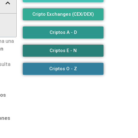
Cripto Exchanges (CEX/DEX)
Criptos A - D
ma una
en
Criptos E - N
sulta
Criptos O - Z
uos
iones