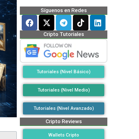
Síguenos en Redes
Cripto Tutoriales
Tutoriales (Nivel Básico)
Tutoriales (Nivel Medio)
Tutoriales (Nivel Avanzado)
Cripto Reviews
Wallets Cripto