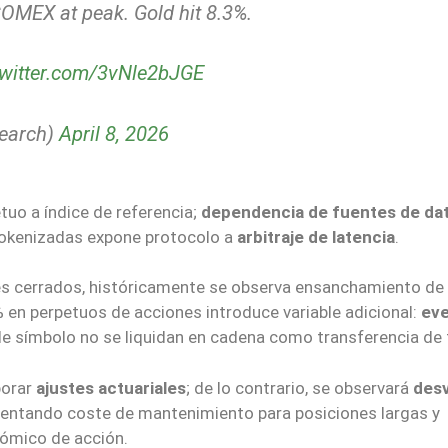
COMEX at peak. Gold hit 8.3%.
twitter.com/3vNle2bJGE
earch)
April 8, 2026
tuo a índice de referencia;
dependencia de fuentes de da
tokenizadas expone protocolo a
arbitraje de latencia
.
es cerrados, históricamente se observa ensanchamiento de
 en perpetuos de acciones introduce variable adicional:
ev
 de símbolo no se liquidan en cadena como transferencia de
porar
ajustes actuariales
; de lo contrario, se observará
desv
mentando coste de mantenimiento para posiciones largas y
nómico de acción.