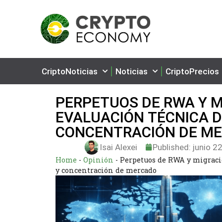
CriptoNoticias
Noticias
CriptoPrecios
PERPETUOS DE RWA Y M
EVALUACIÓN TÉCNICA D
CONCENTRACIÓN DE M
Isai Alexei
Published:
junio 2
Home
-
Opinión
-
Perpetuos de RWA y migració
y concentración de mercado