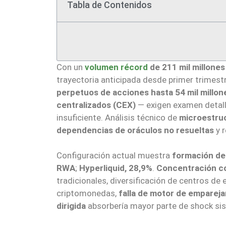
Tabla de Contenidos
Con un
volumen récord
de 211 mil millone
trayectoria anticipada desde primer trimest
perpetuos de acciones hasta 54 mil millon
centralizados (CEX)
— exigen examen detalla
insuficiente. Análisis técnico de
microestru
dependencias de oráculos no resueltas
y r
Configuración actual muestra
formación de
RWA
;
Hyperliquid, 28,9%
.
Concentración c
tradicionales, diversificación de centros de
criptomonedas,
falla de motor de empareja
dirigida
absorbería mayor parte de shock si