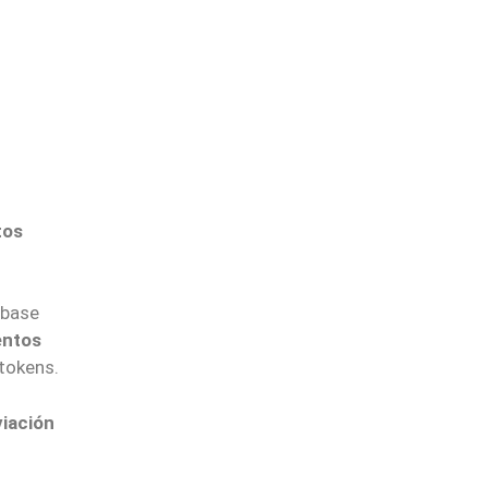
tos
 base
entos
 tokens.
iación