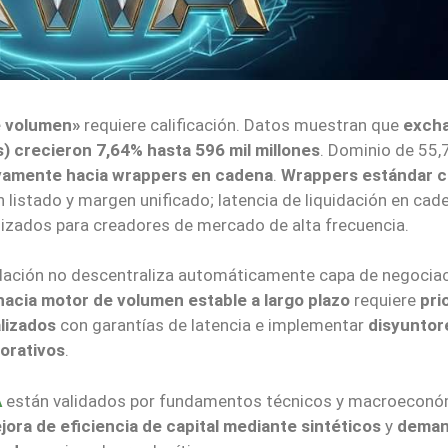
e volumen»
requiere calificación. Datos muestran que
exch
) crecieron 7,64% hasta 596 mil millones
. Dominio de 55,
ivamente hacia wrappers en cadena
.
Wrappers estándar 
 listado y margen unificado; latencia de liquidación en cad
lizados para creadores de mercado de alta frecuencia.
idación no descentraliza automáticamente capa de negociac
cia motor de volumen estable a largo plazo
requiere
pri
lizados
con garantías de latencia e implementar
disyuntor
orativos
.
A
están validados por fundamentos técnicos y macroecon
jora de eficiencia de capital mediante sintéticos
y
deman