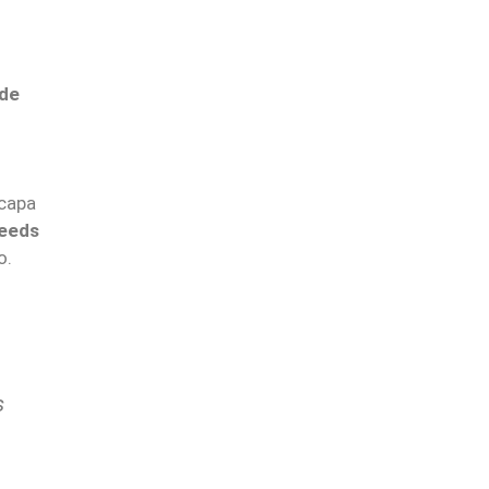
 de
 capa
eeds
o.
s