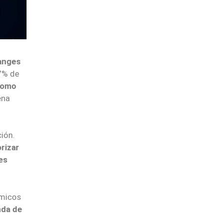
anges
7% de
como
ena
ión.
orizar
es
ómicos
da de