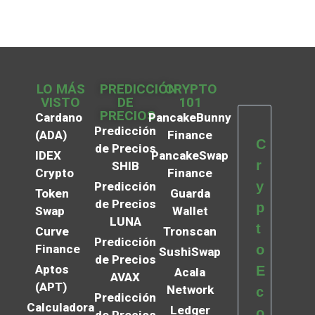
LO MÁS
PREDICCIÓN
CRYPTO
VISTO
DE
101
PRECIOS
Cardano
PancakeBunny
Predicción
(ADA)
Finance
C
de Precios
IDEX
PancakeSwap
r
SHIB
Crypto
Finance
y
Predicción
Token
Guarda
de Precios
p
Swap
Wallet
LUNA
t
Curve
Tronscan
Predicción
Finance
o
SushiSwap
de Precios
Aptos
E
Acala
AVAX
(APT)
Network
c
Predicción
Calculadora
Ledger
o