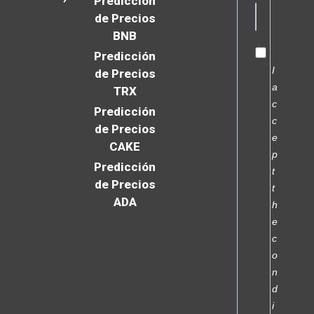
Predicción
de Precios
BNB
Predicción
I
de Precios
a
TRX
c
Predicción
c
de Precios
e
CAKE
p
Predicción
t
de Precios
t
ADA
h
e
c
o
n
d
i