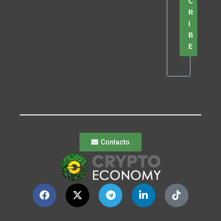
C
R
I
B
E
Contacto