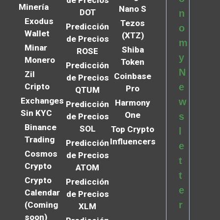
de Precios
Minería
Nano S
DOT
n
Exodus
Tezos
Predicción
o
Wallet
(XTZ)
de Precios
m
Minar
Shiba
ROSE
y
Monero
Token
Predicción
N
Zil
Coinbase
de Precios
Cripto
e
Pro
QTUM
Exchanges
w
Harmony
Predicción
Sin KYC
One
s
de Precios
Binance
SOL
Top Crypto
l
Trading
Influencers
Predicción
e
Cosmos
de Precios
t
Crypto
ATOM
t
Crypto
Predicción
e
Calendar
de Precios
r
(Coming
XLM
soon)