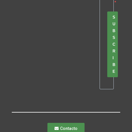
S
U
B
S
C
R
I
B
E
Contacto