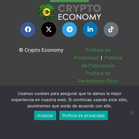
© Crypto Economy
Política de
Privacidad
|
Política
de Publicación
Política de
Periodismo Ético
Política Cookies
|
Usamos cookies para asegurar que te damos la mejor
Bases Legales
|
experiencia en nuestra web. Si continúas usando este sitio,
Partners
|
Sobre
asumiremos que estás de acuerdo con ello.
Nosotros
Aceptar
Política de privacidad