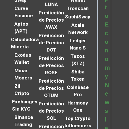
Swap
Wallet
LUNA
t
Curve
Tronscan
Predicción
Finance
o
SushiSwap
de Precios
Aptos
E
Acala
AVAX
(APT)
Network
c
Predicción
Calculadora
Ledger
o
de Precios
Minería
Nano S
DOT
n
Exodus
Tezos
Predicción
o
Wallet
(XTZ)
de Precios
m
Minar
Shiba
ROSE
y
Monero
Token
Predicción
N
Zil
Coinbase
de Precios
Cripto
e
Pro
QTUM
Exchanges
w
Harmony
Predicción
Sin KYC
One
s
de Precios
Binance
SOL
Top Crypto
l
Trading
Influencers
Predicción
e