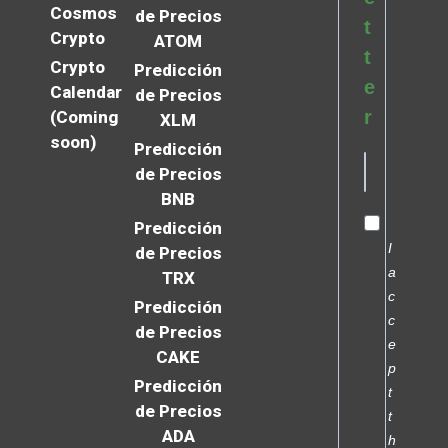
Cosmos
de Precios
t
Crypto
ATOM
t
Crypto
Predicción
e
Calendar
de Precios
r
(Coming
XLM
soon)
Predicción
de Precios
BNB
Predicción
I
de Precios
a
TRX
c
Predicción
c
de Precios
e
CAKE
p
Predicción
t
de Precios
t
ADA
h