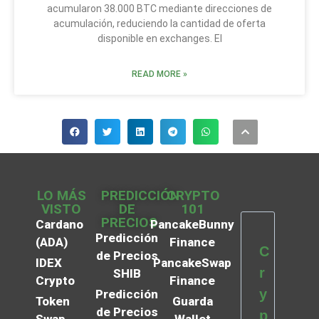
acumularon 38.000 BTC mediante direcciones de
acumulación, reduciendo la cantidad de oferta
disponible en exchanges. El
READ MORE »
LO MÁS
PREDICCIÓN
CRYPTO
VISTO
DE
101
PRECIOS
Cardano
PancakeBunny
Predicción
(ADA)
Finance
C
de Precios
IDEX
PancakeSwap
r
SHIB
Crypto
Finance
y
Predicción
Token
Guarda
de Precios
p