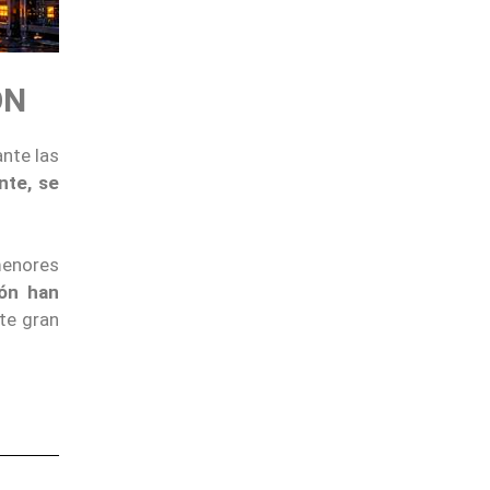
ÓN
ante las
nte, se
menores
ión han
te gran