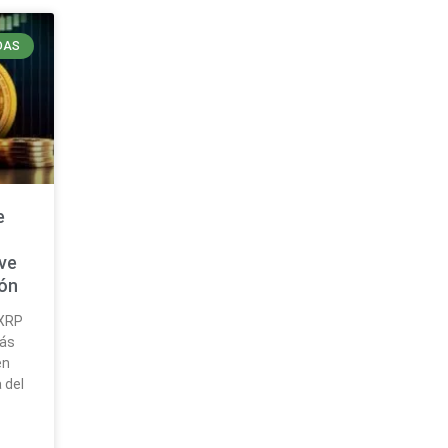
DAS
e
ave
ión
 XRP
más
en
 del