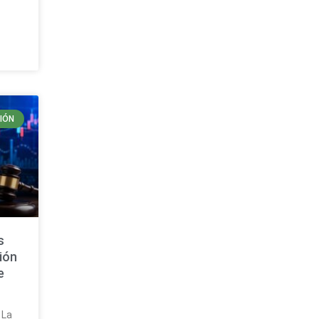
IÓN
s
ión
e
 La