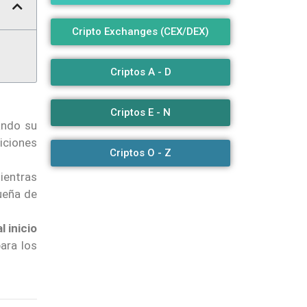
Cripto Exchanges (CEX/DEX)
Criptos A - D
Criptos E - N
rando su
iciones
Criptos O - Z
mientras
ueña de
l inicio
para los