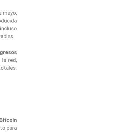
e mayo,
oducida
incluso
ables.
ngresos
la red,
otales.
Bitcoin
nto para