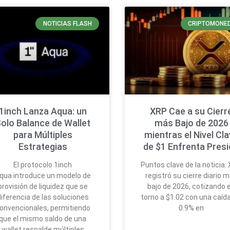
NOTICIAS FLASH
CRIPTOMONE
1inch Lanza Aqua: un
XRP Cae a su Cierr
olo Balance de Wallet
más Bajo de 2026
para Múltiples
mientras el Nivel Cl
Estrategias
de $1 Enfrenta Pres
El protocolo 1inch
Puntos clave de la noticia:
qua introduce un modelo de
registró su cierre diario 
provisión de liquidez que se
bajo de 2026, cotizando 
diferencia de las soluciones
torno a $1.02 con una caída
onvencionales, permitiendo
0.9% en
que el mismo saldo de una
wallet respalde múltiples