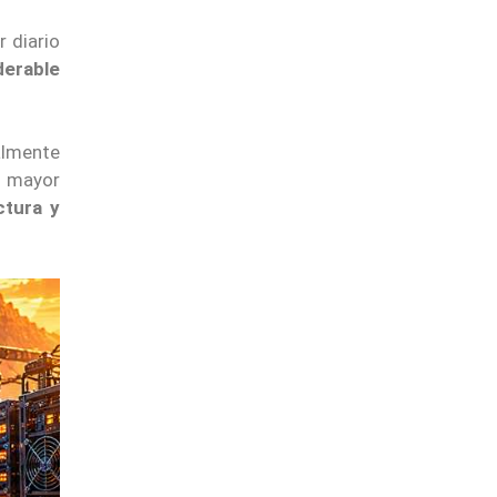
r diario
derable
almente
a mayor
ctura y