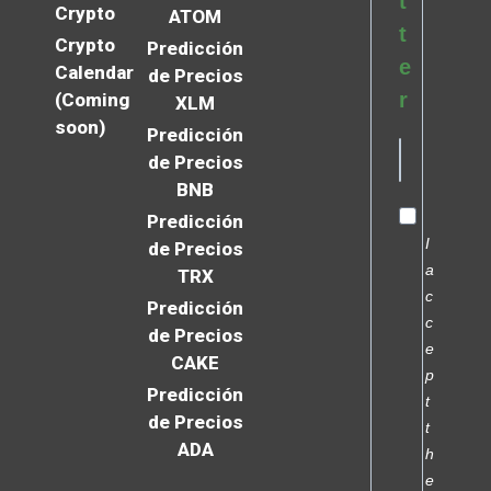
t
Crypto
ATOM
t
Crypto
Predicción
e
Calendar
de Precios
r
(Coming
XLM
soon)
Predicción
de Precios
BNB
Predicción
I
de Precios
a
TRX
c
Predicción
c
de Precios
e
CAKE
p
Predicción
t
de Precios
t
ADA
h
e