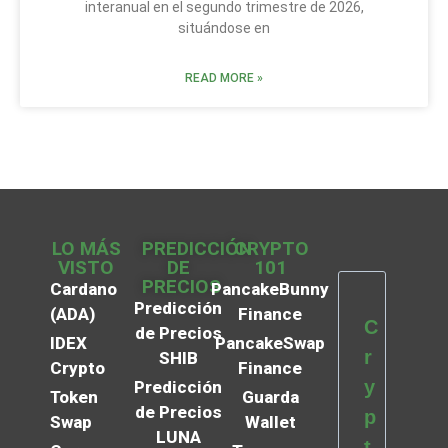
interanual en el segundo trimestre de 2026,
situándose en
READ MORE »
LO MÁS
PREDICCIÓN
CRYPTO
VISTO
DE
101
PRECIOS
Cardano
PancakeBunny
Predicción
(ADA)
Finance
C
de Precios
IDEX
PancakeSwap
r
SHIB
Crypto
Finance
y
Predicción
Token
Guarda
de Precios
p
Swap
Wallet
LUNA
t