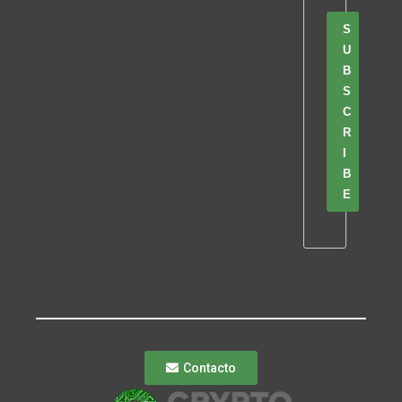
S
U
B
S
C
R
I
B
E
Contacto