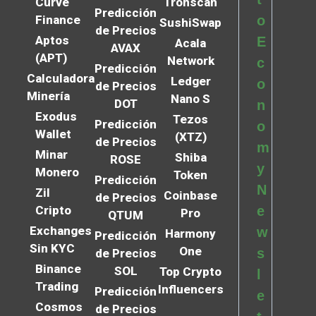
Curve
Tronscan
Predicción
Finance
o
SushiSwap
de Precios
Aptos
E
Acala
AVAX
(APT)
Network
c
Predicción
Calculadora
Ledger
o
de Precios
Minería
Nano S
DOT
n
Exodus
Tezos
Predicción
o
Wallet
(XTZ)
de Precios
m
Minar
Shiba
ROSE
y
Monero
Token
Predicción
N
Zil
Coinbase
de Precios
Cripto
e
Pro
QTUM
Exchanges
w
Harmony
Predicción
Sin KYC
One
s
de Precios
Binance
SOL
Top Crypto
l
Trading
Influencers
Predicción
e
Cosmos
de Precios