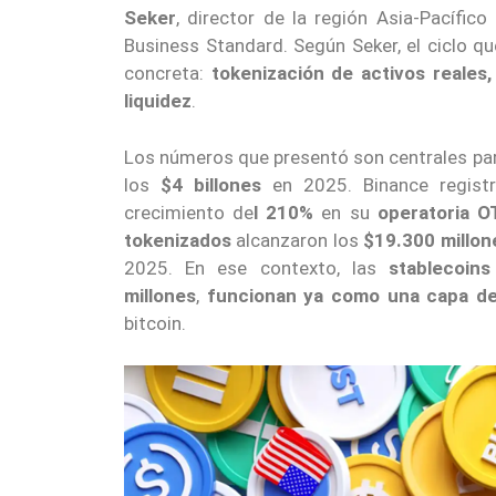
Seker
, director de la región Asia-Pacífic
Business Standard. Según Seker, el ciclo qu
concreta:
tokenización de activos reales,
liquidez
.
Los números que presentó son centrales par
los
$4 billones
en 2025. Binance registr
crecimiento de
l 210%
en su
operatoria 
tokenizados
alcanzaron los
$19.300 millon
2025. En ese contexto, las
stablecoin
millones
,
funcionan ya como una capa de
bitcoin.