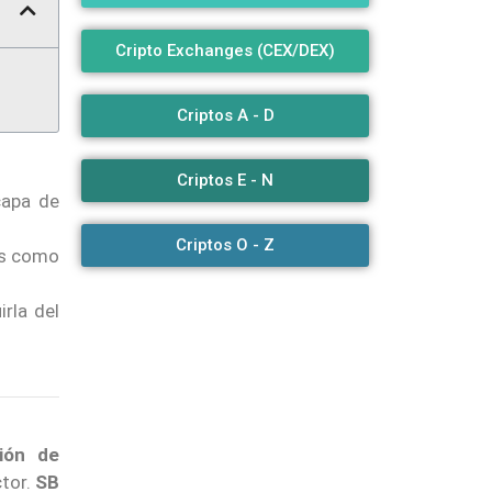
Cripto Exchanges (CEX/DEX)
Criptos A - D
Criptos E - N
capa de
Criptos O - Z
vos como
irla del
ción de
ctor.
SB