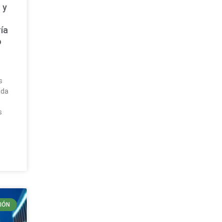
 y
ía
o
a
s
uda
s
IÓN