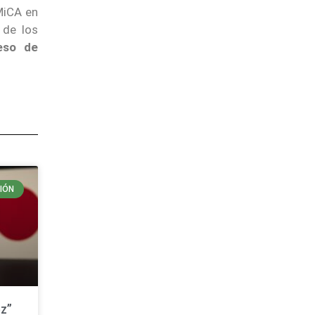
MiCA en
 de los
ceso de
IÓN
z”