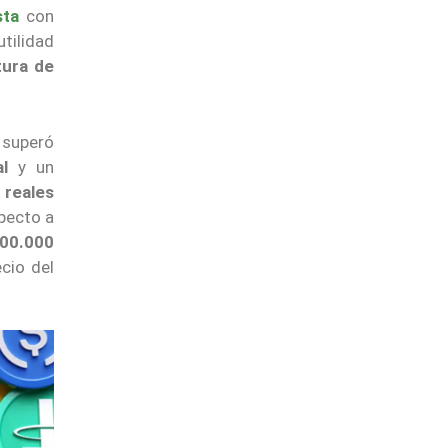
sta
con
utilidad
tura de
 superó
al
y un
 reales
specto a
00.000
cio del