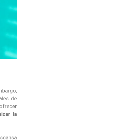
mbargo,
ales de
 ofrecer
izar la
escansa