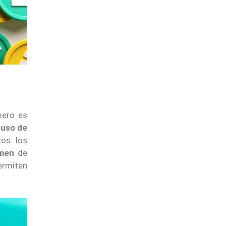
imero es
l
uso de
os: los
umen
de
ermiten