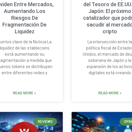
ividen Entre Mercados,
del Tesoro de EE.UU.
Aumentando Los
Japón: El próximo
Riesgos De
catalizador que podr
Fragmentación De
sacudir al mercad
Liquidez
cripto
untos clave de la Noticia La
La intersección entre l
liquidez de las stablecoins
política fiscal de Estado
está aumentando su
Unidos, el mercado de de
ragmentación a medida que
soberana de Japón y la
uevos tokens se distribuyen
expansión de los activo
entre diferentes redes y
digitales está creando
READ MORE »
READ MORE »
REVIEWS
OPIN