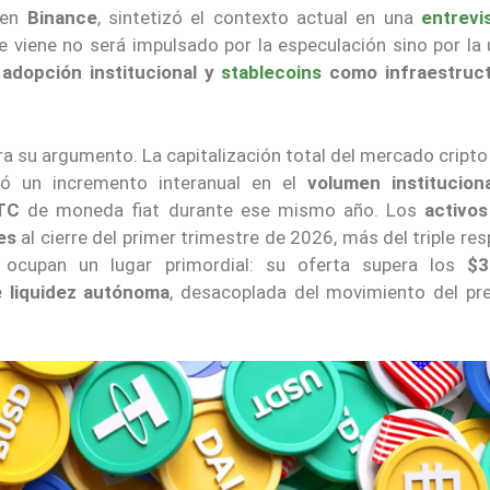
o en
Binance
, sintetizó el contexto actual en una
entrevi
e viene no será impulsado por la especulación sino por la 
 adopción institucional y
stablecoins
como infraestruc
a su argumento. La capitalización total del mercado cripto
ó un incremento interanual en el
volumen institucion
OTC
de moneda fiat durante ese mismo año. Los
activos
es
al cierre del primer trimestre de 2026, más del triple re
s
ocupan un lugar primordial: su oferta supera los
$3
 liquidez autónoma
, desacoplada del movimiento del pre