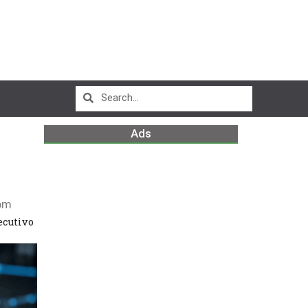
Ads
pm
ecutivo