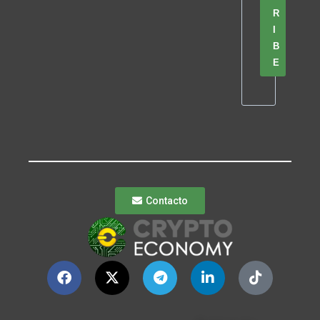
R
I
B
E
Contacto