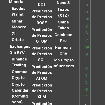
Minería
Nano S
DOT
n
Exodus
Tezos
Predicción
o
Wallet
(XTZ)
de Precios
m
Minar
Shiba
ROSE
y
Monero
Token
Predicción
N
Zil
Coinbase
de Precios
Cripto
e
Pro
QTUM
Exchanges
w
Harmony
Predicción
Sin KYC
One
s
de Precios
Binance
SOL
Top Crypto
l
Trading
Influencers
Predicción
e
Cosmos
de Precios
t
Crypto
ATOM
t
Crypto
Predicción
e
Calendar
de Precios
r
(Coming
XLM
soon)
Predicción