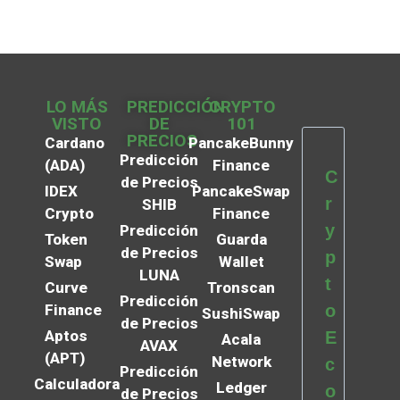
LO MÁS
PREDICCIÓN
CRYPTO
VISTO
DE
101
PRECIOS
Cardano
PancakeBunny
Predicción
(ADA)
Finance
C
de Precios
IDEX
PancakeSwap
r
SHIB
Crypto
Finance
y
Predicción
Token
Guarda
de Precios
p
Swap
Wallet
LUNA
t
Curve
Tronscan
Predicción
Finance
o
SushiSwap
de Precios
Aptos
E
Acala
AVAX
(APT)
Network
c
Predicción
Calculadora
Ledger
o
de Precios