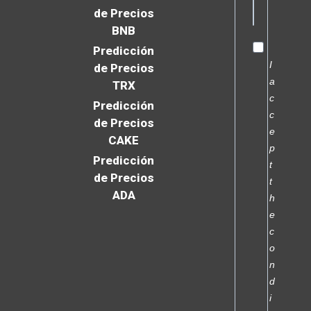
de Precios
BNB
Predicción
I
de Precios
a
TRX
c
Predicción
c
de Precios
e
CAKE
p
Predicción
t
de Precios
t
ADA
h
e
c
o
n
d
i