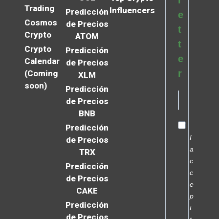
l
Trading
Influencers
Predicción
e
Cosmos
de Precios
t
Crypto
ATOM
t
Crypto
Predicción
e
Calendar
de Precios
r
(Coming
XLM
soon)
Predicción
de Precios
BNB
Predicción
I
de Precios
a
TRX
c
Predicción
c
de Precios
e
CAKE
p
Predicción
t
de Precios