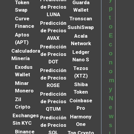
Token
Guarda
de Precios
p
Swap
Wallet
LUNA
t
Curve
Tronscan
Predicción
Finance
o
SushiSwap
de Precios
Aptos
E
Acala
AVAX
(APT)
Network
c
Predicción
Calculadora
Ledger
o
de Precios
Minería
Nano S
DOT
n
Exodus
Tezos
Predicción
o
Wallet
(XTZ)
de Precios
m
Minar
Shiba
ROSE
y
Monero
Token
Predicción
N
Zil
Coinbase
de Precios
Cripto
e
Pro
QTUM
Exchanges
w
Harmony
Predicción
Sin KYC
One
s
de Precios
Binance
SOL
Top Crypto