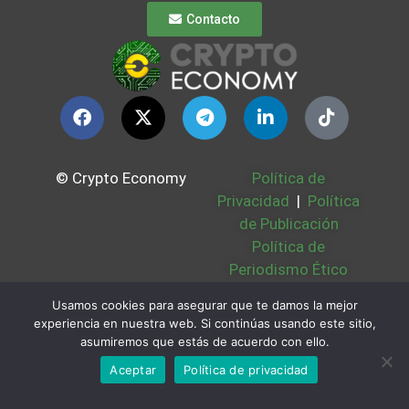
Contacto
© Crypto Economy
Política de
Privacidad
|
Política
de Publicación
Política de
Periodismo Ético
Política Cookies
|
Usamos cookies para asegurar que te damos la mejor
Bases Legales
|
experiencia en nuestra web. Si continúas usando este sitio,
Partners
|
Sobre
asumiremos que estás de acuerdo con ello.
Nosotros
Aceptar
Política de privacidad