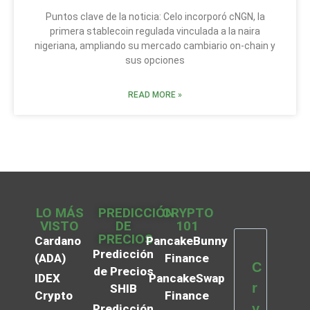
Puntos clave de la noticia: Celo incorporó cNGN, la
primera stablecoin regulada vinculada a la naira
nigeriana, ampliando su mercado cambiario on-chain y
sus opciones
READ MORE »
LO MÁS
PREDICCIÓN
CRYPTO
VISTO
DE
101
PRECIOS
Cardano
PancakeBunny
Predicción
(ADA)
Finance
C
de Precios
IDEX
PancakeSwap
r
SHIB
Crypto
Finance
y
Predicción