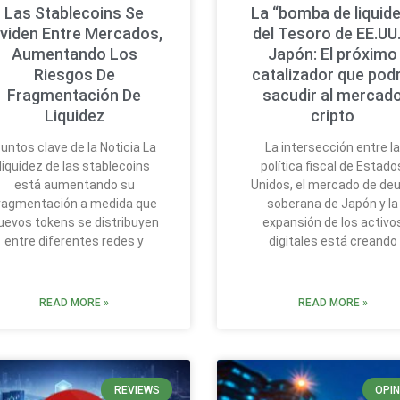
Las Stablecoins Se
La “bomba de liquide
ividen Entre Mercados,
del Tesoro de EE.UU.
Aumentando Los
Japón: El próximo
Riesgos De
catalizador que podr
Fragmentación De
sacudir al mercad
Liquidez
cripto
untos clave de la Noticia La
La intersección entre l
liquidez de las stablecoins
política fiscal de Estado
está aumentando su
Unidos, el mercado de de
ragmentación a medida que
soberana de Japón y la
uevos tokens se distribuyen
expansión de los activo
entre diferentes redes y
digitales está creando
READ MORE »
READ MORE »
REVIEWS
OPIN