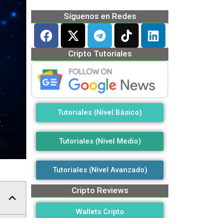
Síguenos en Redes
Cripto Tutoriales
Tutoriales (Nivel Básico)
Tutoriales (Nivel Medio)
Tutoriales (Nivel Avanzado)
Cripto Reviews
Wallets Cripto