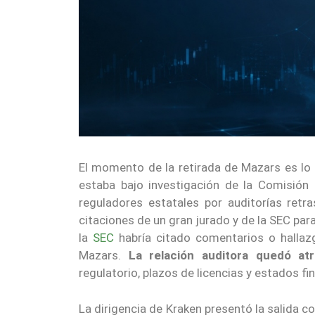
El momento de la retirada de Mazars es lo q
estaba bajo investigación de la Comisión
reguladores estatales por auditorías retr
citaciones de un gran jurado y de la SEC pa
la
SEC
habría citado comentarios o hallazg
Mazars.
La relación auditora quedó at
regulatorio, plazos de licencias y estados f
La dirigencia de Kraken presentó la salida 