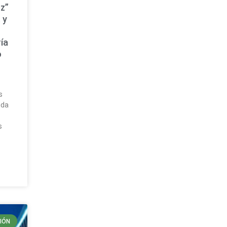
z”
 y
ía
o
a
s
uda
s
IÓN