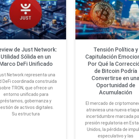
eview de Just Network:
Tensión Política y
Utilidad Sólida en un
Capitulación Emocion
Marco DeFi Unificado
Por Qué la Correcci
de Bitcoin Podría
ust Network representa una
Convertirse en un
d DeFi coordinada construida
Oportunidad de
sobre TRON, que ofrece un
Acumulación
entorno unificado para
préstamos, gobernanza y
El mercado de criptomone
estión de activos digitales.
atraviesa una nueva etapa
Su estructura
incertidumbre marcada por
presión regulatoria en Est
Unidos, la pérdida de impu
especulativo y las