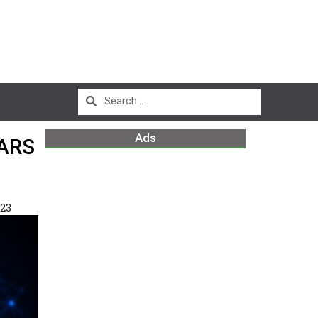
Ads
ARS
023