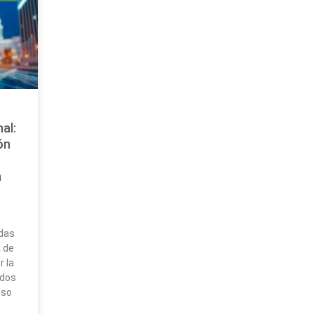
al:
ón
a
das
 de
 la
ados
lso