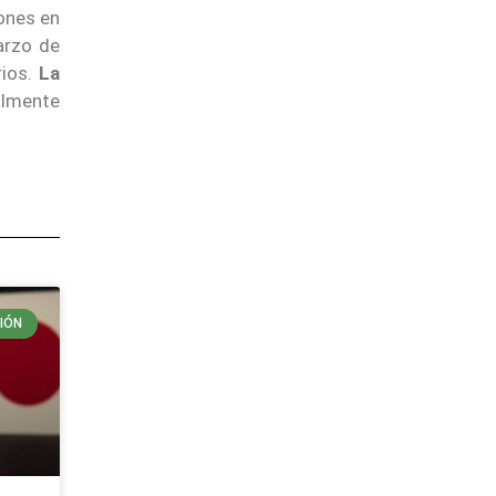
lones en
arzo de
rios.
La
almente
IÓN