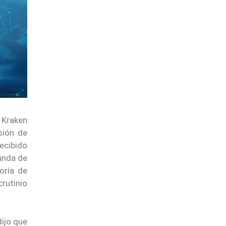
, Kraken
sión de
ecibido
manda de
oría de
rutinio
 dijo que