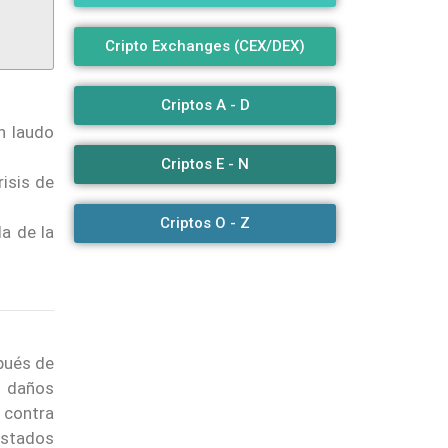
Cripto Exchanges (CEX/DEX)
Criptos A - D
n laudo
Criptos E - N
isis de
Criptos O - Z
a de la
pués de
ó daños
 contra
estados