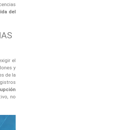
cencias
lida del
IAS
xigir el
lones y
es de la
egistros
rupción
ivo, no