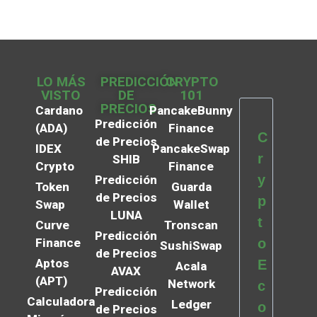
LO MÁS
PREDICCIÓN
CRYPTO
VISTO
DE
101
PRECIOS
Cardano
PancakeBunny
Predicción
(ADA)
Finance
C
de Precios
IDEX
PancakeSwap
r
SHIB
Crypto
Finance
y
Predicción
Token
Guarda
de Precios
p
Swap
Wallet
LUNA
t
Curve
Tronscan
Predicción
Finance
o
SushiSwap
de Precios
Aptos
E
Acala
AVAX
(APT)
Network
c
Predicción
Calculadora
Ledger
o
de Precios