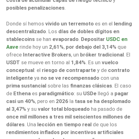
costa de acumular capas de riesgo técnico
y
posibles penalizaciones
.
Donde sí hemos
vivido un terremoto
es en el
lending
descentralizado
. Los
días de dobles dígitos en
stablecoins
se han
evaporado
.
Depositar
USDC en
Aave
rinde hoy un
2,61%
,
por debajo del 3,14%
que
ofrece
Interactive Brokers
, un
bróker tradicional
. El
USDT
se mueve en torno al
1,84%
. Es un
vuelco
conceptual
: el
riesgo de contraparte
y de
contrato
inteligente
ya
no se ve recompensado
con una
prima sustancial
sobre las
finanzas clásicas
. El caso
de
Ethena
es
paradigmático
: su
USDe
llegó a
pagar
casi un 40%
, pero en
2026
la
tasa se ha desplomado
al 3,47%
y su
valor total bloqueado
ha pasado de
once mil millones a tres mil seiscientos millones de
dólares
. Una
lección en tiempo real
de que los
rendimientos inflados por incentivos artificiales