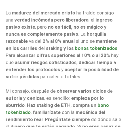
La
madurez del mercado cripto
ha traído consigo
una
verdad incómoda pero liberadora
: el
ingreso
pasivo existe
, pero
no es fácil, no es mágico y
nunca es completamente pasivo
. La
horquilla
razonable
va del
2% al 8% anual
si uno se
mantiene
en los carriles
del
staking y los
bonos tokenizados
.
Para
alcanzar cifras superiores al 10% o al 20%
hay
que
asumir riesgos sofisticados
,
dedicar tiempo
a
entender los protocolos
y
aceptar la posibilidad de
sufrir pérdidas
parciales o totales.
Mi
consejo
, después de
observar varios ciclos
de
euforia y cenizas
, es sencillo:
empieza por lo
aburrido
.
Haz staking de ETH
,
compra un
bono
tokenizado
,
familiarízate
con la
mecánica del
rendimiento real
.
Pregúntate siempre
de dónde sale
el
dinero que te están pagando
. Si
no eres capaz de