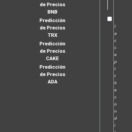
de Precios
BNB
Predicción
I
de Precios
a
TRX
c
Predicción
c
de Precios
e
CAKE
p
Predicción
t
de Precios
t
ADA
h
e
c
o
n
d
i