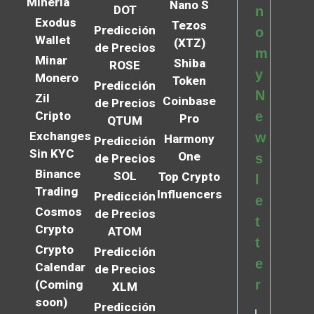
Minería
Nano S
DOT
n
Exodus
Tezos
Predicción
o
Wallet
(XTZ)
de Precios
m
Minar
Shiba
ROSE
y
Monero
Token
Predicción
N
Zil
Coinbase
de Precios
Cripto
e
Pro
QTUM
Exchanges
w
Harmony
Predicción
Sin KYC
One
s
de Precios
Binance
SOL
Top Crypto
l
Trading
Influencers
Predicción
e
Cosmos
de Precios
t
Crypto
ATOM
t
Crypto
Predicción
e
Calendar
de Precios
r
(Coming
XLM
soon)
Predicción