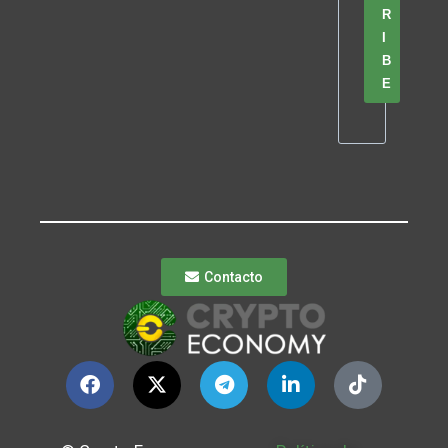
R
I
B
E
Contacto