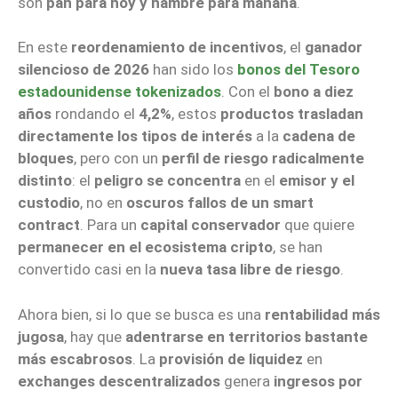
son
pan para hoy y hambre para mañana
.
En este
reordenamiento de incentivos
, el
ganador
silencioso de 2026
han sido los
bonos del Tesoro
estadounidense tokenizados
. Con el
bono a diez
años
rondando el
4,2%
, estos
productos trasladan
directamente los tipos de interés
a la
cadena de
bloques
, pero con un
perfil de riesgo radicalmente
distinto
: el
peligro se concentra
en el
emisor y el
custodio
, no en
oscuros fallos de un smart
contract
. Para un
capital conservador
que quiere
permanecer en el ecosistema cripto
, se han
convertido casi en la
nueva tasa libre de riesgo
.
Ahora bien, si lo que se busca es una
rentabilidad más
jugosa
, hay que
adentrarse en territorios bastante
más escabrosos
. La
provisión de liquidez
en
exchanges descentralizados
genera
ingresos por