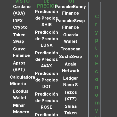
VISTO
DE
101
PRECIOS
Cardano
PancakeBunny
Predicción
(ADA)
Finance
C
de Precios
IDEX
PancakeSwap
r
SHIB
Crypto
Finance
y
Predicción
Token
Guarda
de Precios
p
Swap
Wallet
LUNA
t
Curve
Tronscan
Predicción
Finance
o
SushiSwap
de Precios
Aptos
E
Acala
AVAX
(APT)
Network
c
Predicción
Calculadora
Ledger
o
de Precios
Minería
Nano S
DOT
n
Exodus
Tezos
Predicción
o
Wallet
(XTZ)
de Precios
m
Minar
Shiba
ROSE
y
Monero
Token
Predicción