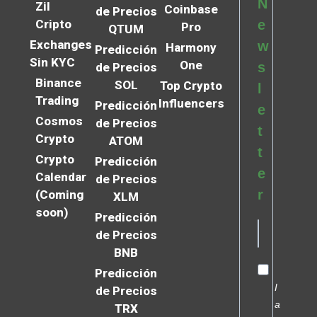
N
Zil
Coinbase
de Precios
Cripto
e
Pro
QTUM
Exchanges
w
Harmony
Predicción
Sin KYC
One
s
de Precios
Binance
SOL
Top Crypto
l
Trading
Influencers
Predicción
e
Cosmos
de Precios
t
Crypto
ATOM
t
Crypto
Predicción
e
Calendar
de Precios
r
(Coming
XLM
soon)
Predicción
de Precios
BNB
Predicción
I
de Precios
a
TRX