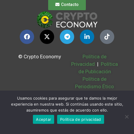
Contacto
© Crypto Economy
Política de
Privacidad
|
Política
de Publicación
Política de
Periodismo Ético
Política Cookies
|
Usamos cookies para asegurar que te damos la mejor
Bases Legales
|
experiencia en nuestra web. Si continúas usando este sitio,
Partners
|
Sobre
asumiremos que estás de acuerdo con ello.
Nosotros
Aceptar
Política de privacidad