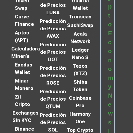
Token
Guarda
de Precios
p
Swap
Wallet
LUNA
t
Curve
Tronscan
Predicción
Finance
o
SushiSwap
de Precios
Aptos
E
Acala
AVAX
(APT)
Network
c
Predicción
Calculadora
Ledger
o
de Precios
Minería
Nano S
DOT
n
Exodus
Tezos
Predicción
o
Wallet
(XTZ)
de Precios
m
Minar
Shiba
ROSE
y
Monero
Token
Predicción
N
Zil
Coinbase
de Precios
Cripto
e
Pro
QTUM
Exchanges
w
Harmony
Predicción
Sin KYC
One
s
de Precios
Binance
SOL
Top Crypto
l