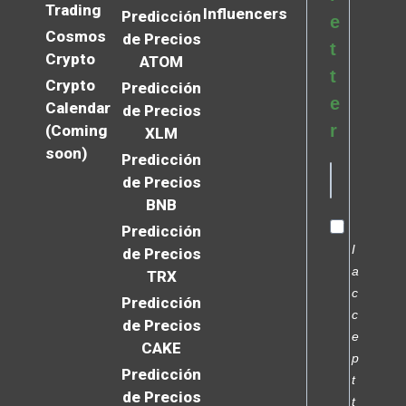
Trading
Influencers
Predicción
e
Cosmos
de Precios
t
Crypto
ATOM
t
Crypto
Predicción
e
Calendar
de Precios
r
(Coming
XLM
soon)
Predicción
de Precios
BNB
Predicción
I
de Precios
a
TRX
c
Predicción
c
de Precios
e
CAKE
p
Predicción
t
de Precios
t