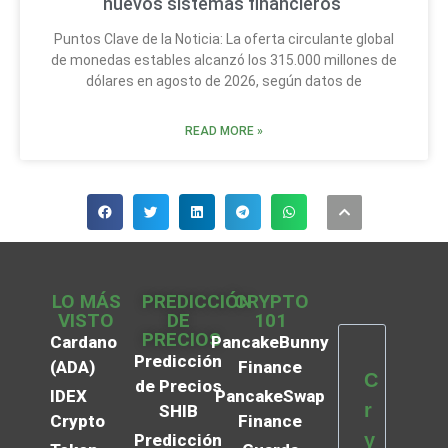
nuevos sistemas financieros
Puntos Clave de la Noticia: La oferta circulante global
de monedas estables alcanzó los 315.000 millones de
dólares en agosto de 2026, según datos de
READ MORE »
LO MÁS
PREDICCIÓN
CRYPTO
VISTO
DE
101
PRECIOS
Cardano
PancakeBunny
Predicción
(ADA)
Finance
C
de Precios
IDEX
PancakeSwap
r
SHIB
Crypto
Finance
y
Predicción