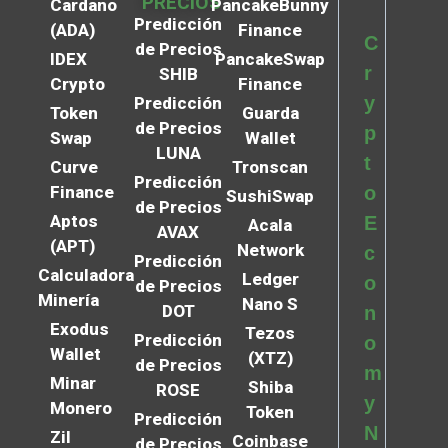
PRECIOS
Cardano
PancakeBunny
Predicción
(ADA)
Finance
C
de Precios
IDEX
PancakeSwap
r
SHIB
Crypto
Finance
y
Predicción
Token
Guarda
de Precios
p
Swap
Wallet
LUNA
t
Curve
Tronscan
Predicción
Finance
o
SushiSwap
de Precios
Aptos
E
Acala
AVAX
(APT)
Network
c
Predicción
Calculadora
Ledger
o
de Precios
Minería
Nano S
DOT
n
Exodus
Tezos
Predicción
o
Wallet
(XTZ)
de Precios
m
Minar
Shiba
ROSE
y
Monero
Token
Predicción
N
Zil
Coinbase
de Precios