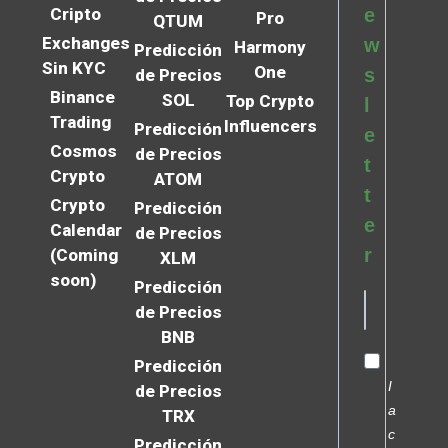
Cripto
e
Pro
QTUM
Exchanges
w
Harmony
Predicción
Sin KYC
One
s
de Precios
Binance
SOL
Top Crypto
l
Trading
Influencers
Predicción
e
Cosmos
de Precios
t
Crypto
ATOM
t
Crypto
Predicción
e
Calendar
de Precios
r
(Coming
XLM
soon)
Predicción
de Precios
BNB
Predicción
I
de Precios
a
TRX
c
Predicción