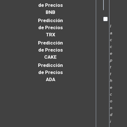
de Precios
BNB
Predicción
I
de Precios
a
TRX
c
Predicción
c
de Precios
e
CAKE
p
Predicción
t
de Precios
t
ADA
h
e
c
o
n
d
i