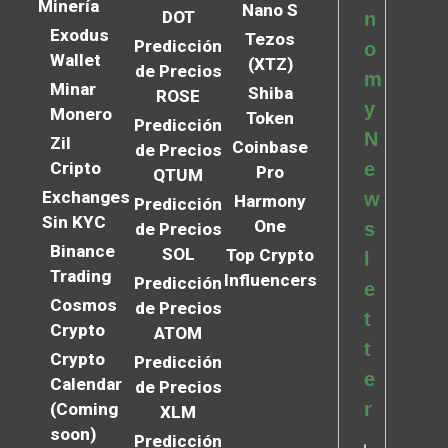
Minería
Nano S
DOT
n
Exodus
Tezos
Predicción
o
Wallet
(XTZ)
de Precios
m
Minar
Shiba
ROSE
y
Monero
Token
Predicción
N
Zil
Coinbase
de Precios
Cripto
e
Pro
QTUM
Exchanges
w
Harmony
Predicción
Sin KYC
One
s
de Precios
Binance
SOL
Top Crypto
l
Trading
Influencers
Predicción
e
Cosmos
de Precios
t
Crypto
ATOM
t
Crypto
Predicción
e
Calendar
de Precios
r
(Coming
XLM
soon)
Predicción