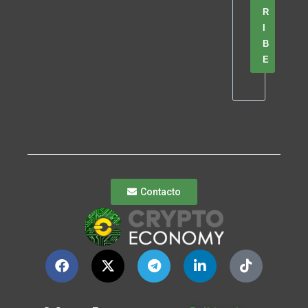
R
I
B
E
Contacto