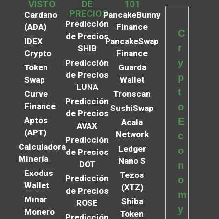
VISTO
DE
101
PRECIOS
Cardano
PancakeBunny
Predicción
(ADA)
Finance
C
de Precios
IDEX
PancakeSwap
r
SHIB
Crypto
Finance
y
Predicción
Token
Guarda
de Precios
p
Swap
Wallet
LUNA
t
Curve
Tronscan
Predicción
Finance
o
SushiSwap
de Precios
Aptos
E
Acala
AVAX
(APT)
Network
c
Predicción
Calculadora
Ledger
o
de Precios
Minería
Nano S
DOT
n
Exodus
Tezos
Predicción
o
Wallet
(XTZ)
de Precios
m
Minar
Shiba
ROSE
y
Monero
Token
Predicción