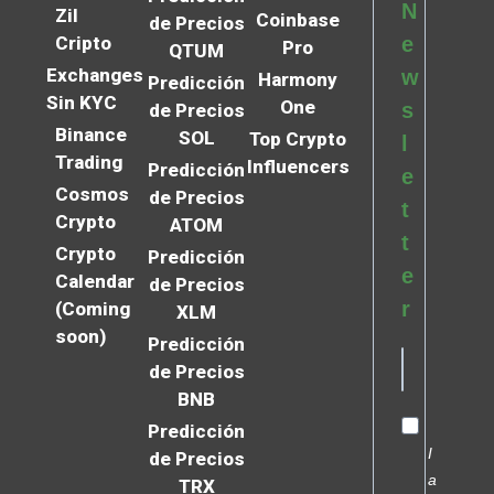
N
Zil
Coinbase
de Precios
Cripto
e
Pro
QTUM
Exchanges
w
Harmony
Predicción
Sin KYC
One
s
de Precios
Binance
SOL
Top Crypto
l
Trading
Influencers
Predicción
e
Cosmos
de Precios
t
Crypto
ATOM
t
Crypto
Predicción
e
Calendar
de Precios
r
(Coming
XLM
soon)
Predicción
de Precios
BNB
Predicción
I
de Precios
a
TRX