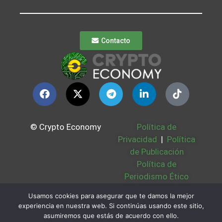
Contacto
© Crypto Economy
Política de
Privacidad
|
Política
de Publicación
Política de
Periodismo Ético
Política Cookies
|
Usamos cookies para asegurar que te damos la mejor
Bases Legales
|
experiencia en nuestra web. Si continúas usando este sitio,
Partners
|
Sobre
asumiremos que estás de acuerdo con ello.