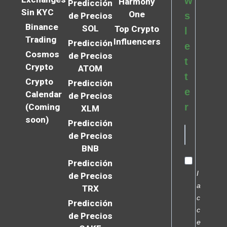
w
Harmony
Predicción
Sin KYC
One
s
de Precios
Binance
SOL
Top Crypto
l
Trading
Influencers
Predicción
e
Cosmos
de Precios
t
Crypto
ATOM
t
Crypto
Predicción
e
Calendar
de Precios
r
(Coming
XLM
soon)
Predicción
de Precios
BNB
Predicción
I
de Precios
a
TRX
c
Predicción
c
de Precios
e