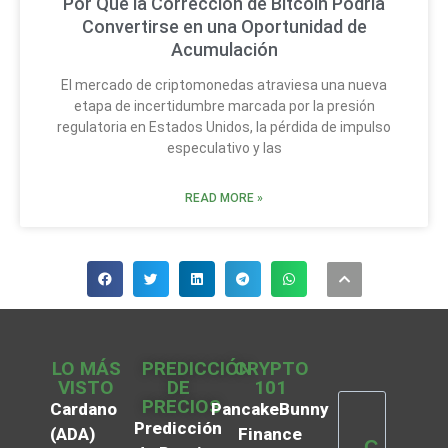
Por Qué la Corrección de Bitcoin Podría
Convertirse en una Oportunidad de
Acumulación
El mercado de criptomonedas atraviesa una nueva
etapa de incertidumbre marcada por la presión
regulatoria en Estados Unidos, la pérdida de impulso
especulativo y las
READ MORE »
LO MÁS
PREDICCIÓN
CRYPTO
VISTO
DE
101
PRECIOS
Cardano
PancakeBunny
Predicción
(ADA)
Finance
C