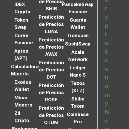
de Precios
IDEX
PancakeSwap
r
SHIB
Crypto
Finance
y
Predicción
Token
Guarda
de Precios
p
Swap
Wallet
LUNA
t
Curve
Tronscan
Predicción
Finance
o
SushiSwap
de Precios
Aptos
E
Acala
AVAX
(APT)
Network
c
Predicción
Calculadora
Ledger
o
de Precios
Minería
Nano S
DOT
n
Exodus
Tezos
Predicción
o
Wallet
(XTZ)
de Precios
m
Minar
Shiba
ROSE
y
Monero
Token
Predicción
N
Zil
Coinbase
de Precios
Cripto
e
Pro
QTUM
Exchanges