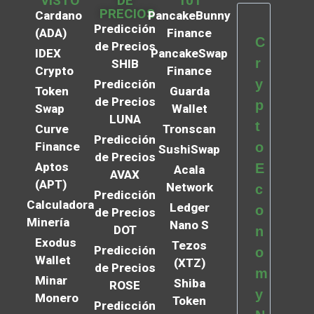
VISTO
DE
101
PRECIOS
Cardano
PancakeBunny
Predicción
(ADA)
Finance
C
de Precios
IDEX
PancakeSwap
r
SHIB
Crypto
Finance
y
Predicción
Token
Guarda
de Precios
p
Swap
Wallet
LUNA
t
Curve
Tronscan
Predicción
Finance
o
SushiSwap
de Precios
Aptos
E
Acala
AVAX
(APT)
Network
c
Predicción
Calculadora
Ledger
o
de Precios
Minería
Nano S
DOT
n
Exodus
Tezos
Predicción
o
Wallet
(XTZ)
de Precios
m
Minar
Shiba
ROSE
y
Monero
Token
Predicción