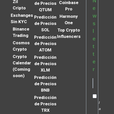
N
Zil
Coinbase
de Precios
Cripto
e
Pro
QTUM
Exchanges
w
Harmony
Predicción
Sin KYC
One
s
de Precios
Binance
SOL
Top Crypto
l
Trading
Influencers
Predicción
e
Cosmos
de Precios
t
Crypto
ATOM
t
Crypto
Predicción
e
Calendar
de Precios
r
(Coming
XLM
soon)
Predicción
de Precios
BNB
Predicción
I
de Precios
a
TRX