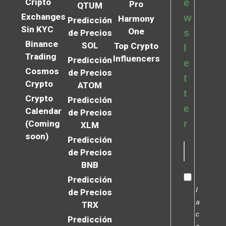
Cripto
e
Pro
QTUM
Exchanges
w
Harmony
Predicción
Sin KYC
One
s
de Precios
Binance
SOL
Top Crypto
l
Trading
Influencers
Predicción
e
Cosmos
de Precios
t
Crypto
ATOM
t
Crypto
Predicción
e
Calendar
de Precios
r
(Coming
XLM
soon)
Predicción
de Precios
BNB
Predicción
I
de Precios
a
TRX
c
Predicción
c