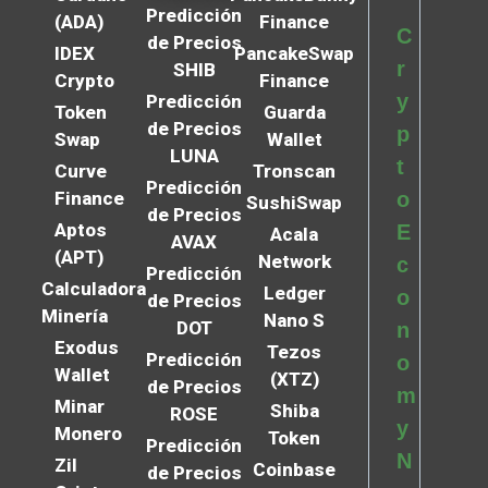
Predicción
(ADA)
Finance
C
de Precios
IDEX
PancakeSwap
r
SHIB
Crypto
Finance
y
Predicción
Token
Guarda
de Precios
p
Swap
Wallet
LUNA
t
Curve
Tronscan
Predicción
Finance
o
SushiSwap
de Precios
Aptos
E
Acala
AVAX
(APT)
Network
c
Predicción
Calculadora
Ledger
o
de Precios
Minería
Nano S
DOT
n
Exodus
Tezos
Predicción
o
Wallet
(XTZ)
de Precios
m
Minar
Shiba
ROSE
y
Monero
Token
Predicción
N
Zil
Coinbase
de Precios