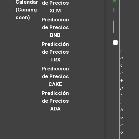
e
Calendar
de Precios
r
(Coming
XLM
soon)
Predicción
de Precios
BNB
Predicción
I
de Precios
a
TRX
c
Predicción
c
de Precios
e
CAKE
p
Predicción
t
de Precios
t
ADA
h
e
c
o