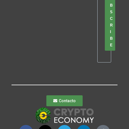
B
S
C
R
I
B
E
Contacto