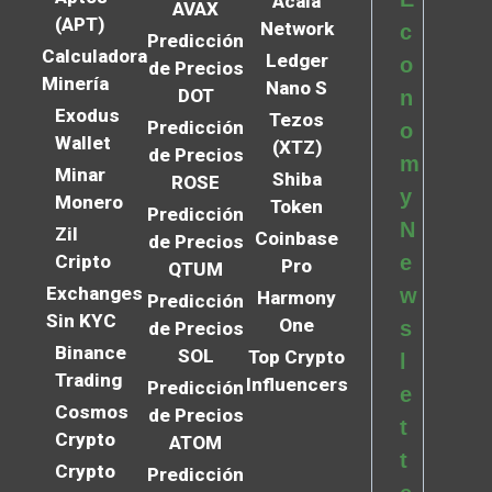
Acala
AVAX
(APT)
Network
c
Predicción
Calculadora
Ledger
o
de Precios
Minería
Nano S
DOT
n
Exodus
Tezos
Predicción
o
Wallet
(XTZ)
de Precios
m
Minar
Shiba
ROSE
y
Monero
Token
Predicción
N
Zil
Coinbase
de Precios
Cripto
e
Pro
QTUM
Exchanges
w
Harmony
Predicción
Sin KYC
One
s
de Precios
Binance
SOL
Top Crypto
l
Trading
Influencers
Predicción
e
Cosmos
de Precios
t
Crypto
ATOM
t
Crypto
Predicción