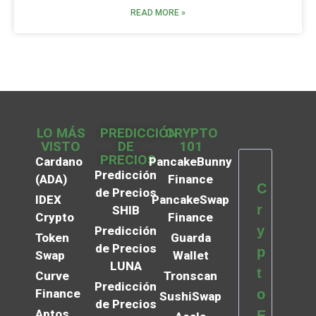
READ MORE »
LO MÁS
PREDICCIÓN
CRYPTO
VISTO
DE
101
PRECIOS
Cardano
PancakeBunny
Predicción
(ADA)
Finance
C
de Precios
IDEX
PancakeSwap
r
SHIB
Crypto
Finance
y
Predicción
Token
Guarda
de Precios
p
Swap
Wallet
LUNA
t
Curve
Tronscan
Predicción
Finance
o
SushiSwap
de Precios
Aptos
E