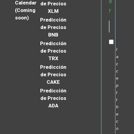
e
Calendar
de Precios
r
(Coming
XLM
soon)
Predicción
de Precios
BNB
Predicción
I
de Precios
a
TRX
c
Predicción
c
de Precios
e
CAKE
p
Predicción
t
de Precios
t
ADA
h
e
c
o