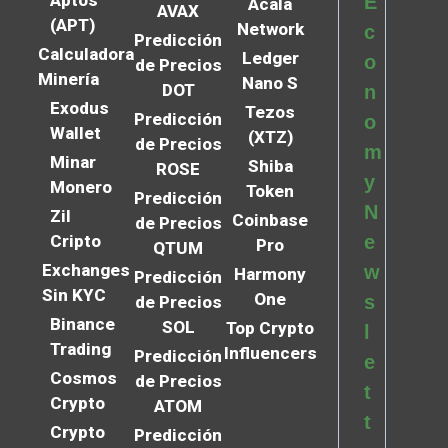
E
Acala
AVAX
(APT)
Network
c
Predicción
Calculadora
Ledger
o
de Precios
Minería
Nano S
DOT
n
Exodus
Tezos
Predicción
o
Wallet
(XTZ)
de Precios
m
Minar
Shiba
ROSE
y
Monero
Token
Predicción
N
Zil
Coinbase
de Precios
Cripto
e
Pro
QTUM
Exchanges
w
Harmony
Predicción
Sin KYC
One
s
de Precios
Binance
SOL
Top Crypto
l
Trading
Influencers
Predicción
e
Cosmos
de Precios
t
Crypto
ATOM
t
Crypto
Predicción