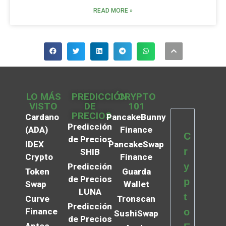
READ MORE »
LO MÁS
PREDICCIÓN
CRYPTO
VISTO
DE
101
PRECIOS
Cardano
PancakeBunny
Predicción
(ADA)
Finance
C
de Precios
IDEX
PancakeSwap
r
SHIB
Crypto
Finance
y
Predicción
Token
Guarda
de Precios
p
Swap
Wallet
LUNA
t
Curve
Tronscan
Predicción
Finance
o
SushiSwap
de Precios
Aptos