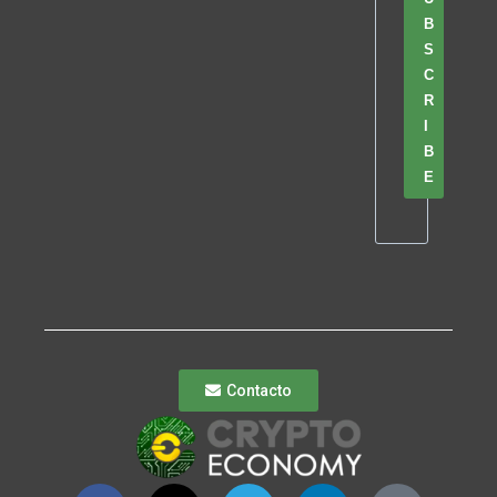
B
S
C
R
I
B
E
Contacto