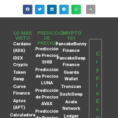
LO MÁS
PREDICCIÓN
CRYPTO
VISTO
DE
101
PRECIOS
Cardano
PancakeBunny
Predicción
(ADA)
Finance
C
de Precios
IDEX
PancakeSwap
r
SHIB
Crypto
Finance
y
Predicción
Token
Guarda
de Precios
p
Swap
Wallet
LUNA
t
Curve
Tronscan
Predicción
Finance
o
SushiSwap
de Precios
Aptos
E
Acala
AVAX
(APT)
Network
c
Predicción
Calculadora
Ledger
o
de Precios