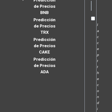
de Precios
BNB
Predicción
I
de Precios
a
TRX
c
Predicción
c
de Precios
e
CAKE
p
Predicción
t
de Precios
t
ADA
h
e
c
o
n
d
i