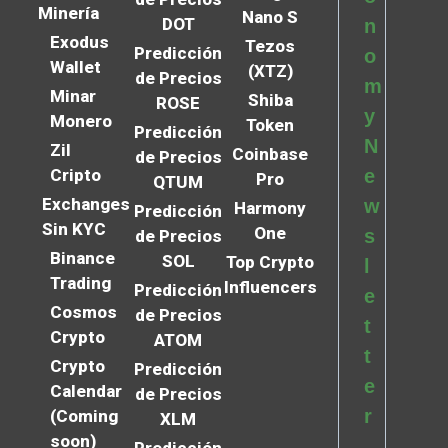
Minería
Nano S
DOT
n
Exodus
Tezos
Predicción
o
Wallet
(XTZ)
de Precios
m
Minar
Shiba
ROSE
y
Monero
Token
Predicción
N
Zil
Coinbase
de Precios
Cripto
e
Pro
QTUM
Exchanges
w
Harmony
Predicción
Sin KYC
One
s
de Precios
Binance
SOL
Top Crypto
l
Trading
Influencers
Predicción
e
Cosmos
de Precios
t
Crypto
ATOM
t
Crypto
Predicción
e
Calendar
de Precios
r
(Coming
XLM
soon)
Predicción