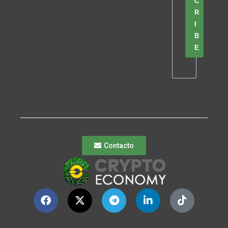
C
R
I
B
E
Contacto