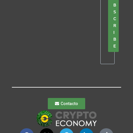
B
S
C
R
I
B
E
Contacto