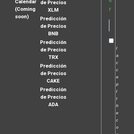
Calendar
de Precios
r
(Coming
XLM
soon)
Predicción
de Precios
BNB
Predicción
I
de Precios
a
TRX
c
Predicción
c
de Precios
e
CAKE
p
Predicción
t
de Precios
t
ADA
h
e
c
o