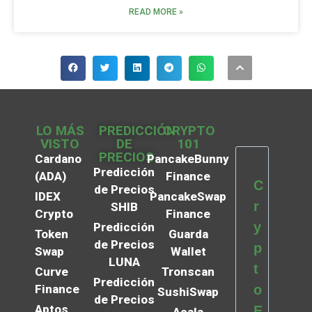
READ MORE »
LO MÁS
PREDICCIÓN
CRYPTO
VISTO
DE
101
PRECIOS
Cardano
PancakeBunny
Predicción
(ADA)
Finance
C
de Precios
IDEX
PancakeSwap
r
SHIB
Crypto
Finance
y
Predicción
Token
Guarda
de Precios
p
Swap
Wallet
LUNA
t
Curve
Tronscan
Predicción
Finance
o
SushiSwap
de Precios
Aptos
E
Acala