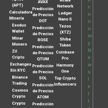
AVAX
(APT)
Network
c
Predicción
Calculadora
Ledger
o
de Precios
Minería
Nano S
DOT
n
Exodus
Tezos
Predicción
o
Wallet
(XTZ)
de Precios
m
Minar
Shiba
ROSE
y
Monero
Token
Predicción
N
Zil
Coinbase
de Precios
Cripto
e
Pro
QTUM
Exchanges
w
Harmony
Predicción
Sin KYC
One
s
de Precios
Binance
SOL
Top Crypto
l
Trading
Influencers
Predicción
e
Cosmos
de Precios
t
Crypto
ATOM
t
Crypto
Predicción
e