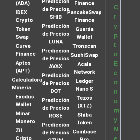
Predicción
(ADA)
Finance
C
de Precios
IDEX
PancakeSwap
r
SHIB
Crypto
Finance
y
Predicción
Token
Guarda
de Precios
p
Swap
Wallet
LUNA
t
Curve
Tronscan
Predicción
Finance
o
SushiSwap
de Precios
Aptos
E
Acala
AVAX
(APT)
Network
c
Predicción
Calculadora
Ledger
o
de Precios
Minería
Nano S
DOT
n
Exodus
Tezos
Predicción
o
Wallet
(XTZ)
de Precios
m
Minar
Shiba
ROSE
y
Monero
Token
Predicción
N
Zil
Coinbase
de Precios
Cripto
e
Pro