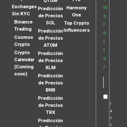
QTUM
Exchanges
w
Harmony
Predicción
Sin KYC
One
s
de Precios
Binance
SOL
Top Crypto
l
Trading
Influencers
Predicción
e
Cosmos
de Precios
t
Crypto
ATOM
t
Crypto
Predicción
e
Calendar
de Precios
r
(Coming
XLM
soon)
Predicción
de Precios
BNB
Predicción
I
de Precios
a
TRX
c
Predicción
c