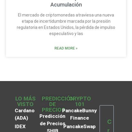
Acumulación
El mercado de criptomonedas atraviesa una nueva
etapa de incertidumbre marcada por la presión
regulatoria en Estados Unidos, la pérdida de impulso
especulativo y las
READ MORE »
LO MÁS
PREDICCIÓN
CRYPTO
VISTO
DE
101
PRECIOS
Cardano
PancakeBunny
Predicción
(ADA)
Finance
C
de Precios
IDEX
PancakeSwap
r
SHIB