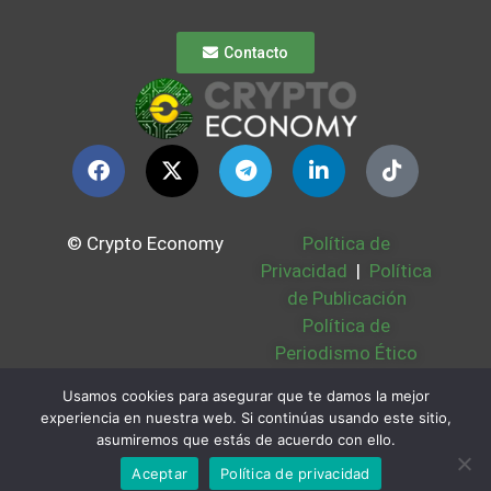
Contacto
© Crypto Economy
Política de
Privacidad
|
Política
de Publicación
Política de
Periodismo Ético
Política Cookies
|
Usamos cookies para asegurar que te damos la mejor
Bases Legales
|
experiencia en nuestra web. Si continúas usando este sitio,
Partners
|
Sobre
asumiremos que estás de acuerdo con ello.
Nosotros
Aceptar
Política de privacidad