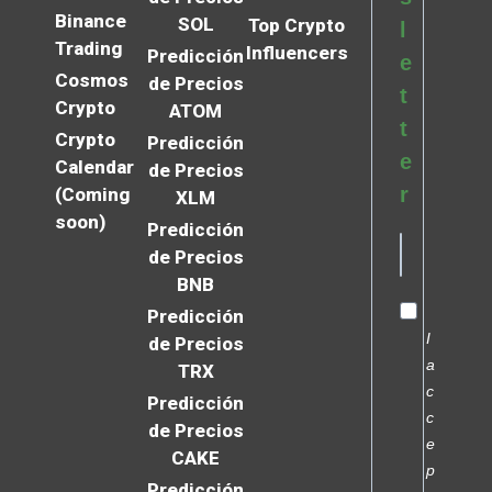
Binance
SOL
Top Crypto
l
Trading
Influencers
Predicción
e
Cosmos
de Precios
t
Crypto
ATOM
t
Crypto
Predicción
e
Calendar
de Precios
r
(Coming
XLM
soon)
Predicción
de Precios
BNB
Predicción
I
de Precios
a
TRX
c
Predicción
c
de Precios
e
CAKE
p
Predicción