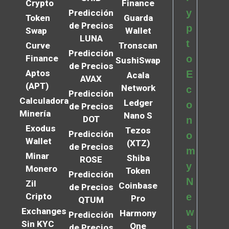
Crypto
Finance
y
Predicción
Token
Guarda
de Precios
p
Swap
Wallet
LUNA
t
Curve
Tronscan
Predicción
Finance
o
SushiSwap
de Precios
Aptos
E
Acala
AVAX
(APT)
Network
c
Predicción
Calculadora
Ledger
o
de Precios
Minería
Nano S
DOT
n
Exodus
Tezos
Predicción
o
Wallet
(XTZ)
de Precios
m
Minar
Shiba
ROSE
y
Monero
Token
Predicción
N
Zil
Coinbase
de Precios
Cripto
e
Pro
QTUM
Exchanges
w
Harmony
Predicción
Sin KYC
One
s
de Precios