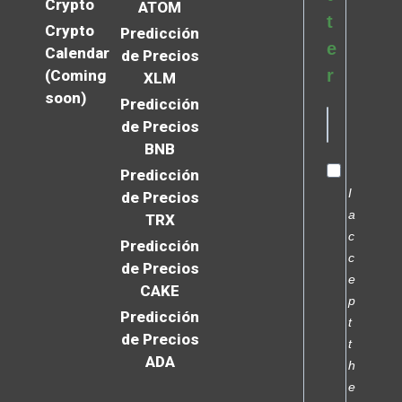
Crypto
ATOM
t
Crypto
Predicción
e
Calendar
de Precios
r
(Coming
XLM
soon)
Predicción
de Precios
BNB
Predicción
I
de Precios
a
TRX
c
Predicción
c
de Precios
e
CAKE
p
Predicción
t
de Precios
t
ADA
h
e