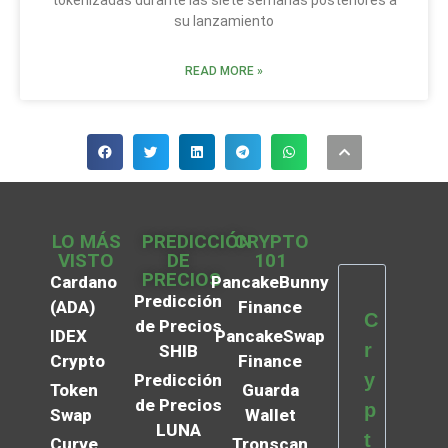
tokenizadas durante las siete semanas posteriores a
su lanzamiento
READ MORE »
LO MÁS
PREDICCIÓN
CRYPTO
VISTO
DE
101
PRECIOS
Cardano
PancakeBunny
Predicción
(ADA)
Finance
C
de Precios
IDEX
PancakeSwap
r
SHIB
Crypto
Finance
y
Predicción
Token
Guarda
de Precios
p
Swap
Wallet
LUNA
t
Curve
Tronscan