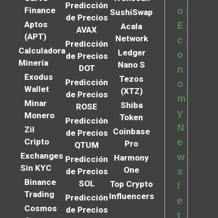
Predicción
Finance
o
SushiSwap
de Precios
Aptos
E
Acala
AVAX
(APT)
Network
c
Predicción
Calculadora
Ledger
o
de Precios
Minería
Nano S
DOT
n
Exodus
Tezos
Predicción
o
Wallet
(XTZ)
de Precios
m
Minar
Shiba
ROSE
y
Monero
Token
Predicción
N
Zil
Coinbase
de Precios
Cripto
e
Pro
QTUM
Exchanges
w
Harmony
Predicción
Sin KYC
One
s
de Precios
Binance
SOL
Top Crypto
l
Trading
Influencers
Predicción
e
Cosmos
de Precios
t