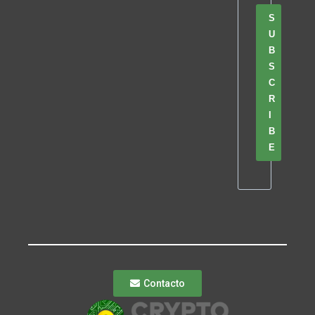
S
U
B
S
C
R
I
B
E
Contacto