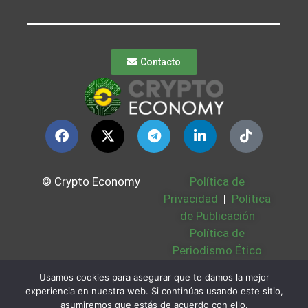
Contacto
© Crypto Economy
Política de
Privacidad
|
Política
de Publicación
Política de
Periodismo Ético
Política Cookies
|
Usamos cookies para asegurar que te damos la mejor
Bases Legales
|
experiencia en nuestra web. Si continúas usando este sitio,
Partners
|
Sobre
asumiremos que estás de acuerdo con ello.