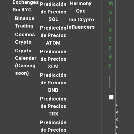
Exchanges
w
Harmony
Predicción
Sin KYC
One
s
de Precios
Binance
SOL
Top Crypto
l
Trading
Influencers
Predicción
e
Cosmos
de Precios
t
Crypto
ATOM
t
Crypto
Predicción
e
Calendar
de Precios
r
(Coming
XLM
soon)
Predicción
de Precios
BNB
Predicción
I
de Precios
a
TRX
c
Predicción
c
de Precios
e